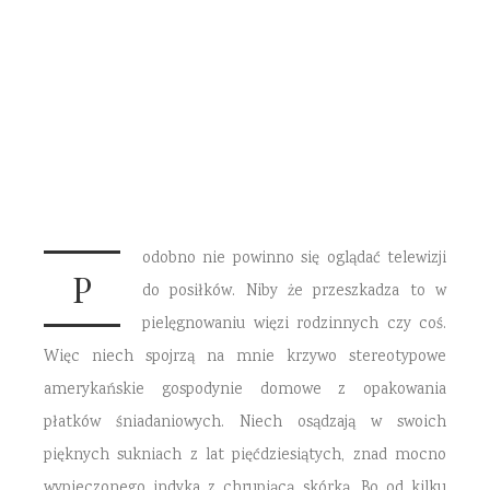
oglądać?
31 STYCZNIA 2017
4 COMMENTS
odobno nie powinno się oglądać telewizji
P
do posiłków. Niby że przeszkadza to w
pielęgnowaniu więzi rodzinnych czy coś.
Więc niech spojrzą na mnie krzywo stereotypowe
amerykańskie gospodynie domowe z opakowania
płatków śniadaniowych. Niech osądzają w swoich
pięknych sukniach z lat pięćdziesiątych, znad mocno
wypieczonego indyka z chrupiącą skórką. Bo od kilku