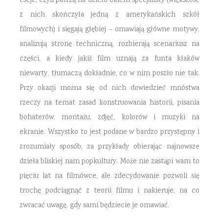
eseje, czyli patrzą na dzieło okiem specjalisty (większość
z nich skończyła jedną z amerykańskich szkół
filmowych) i sięgają głębiej – omawiają główne motywy,
analizują stronę techniczną, rozbierają scenariusz na
części, a kiedy jakiś film uznają za funta kłaków
niewarty, tłumaczą dokładnie, co w nim poszło nie tak.
Przy okazji można się od nich dowiedzieć mnóstwa
rzeczy na temat zasad konstruowania historii, pisania
bohaterów, montażu, zdjęć, kolorów i muzyki na
ekranie. Wszystko to jest podane w bardzo przystępny i
zrozumiały sposób, za przykłady obierając najnowsze
dzieła bliskiej nam popkultury. Może nie zastąpi wam to
pięciu lat na filmówce, ale zdecydowanie pozwoli się
trochę podciągnąć z teorii filmu i nakieruje, na co
zwracać uwagę, gdy sami będziecie je omawiać.