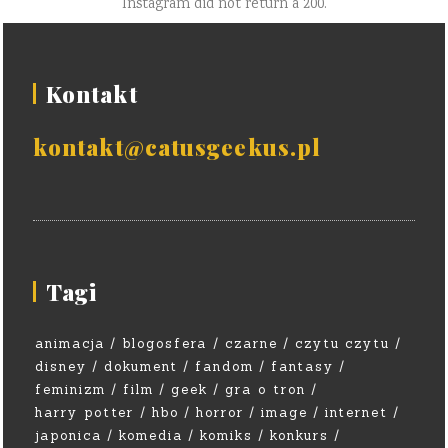
Instagram did not return a 200.
Kontakt
kontakt@catusgeekus.pl
Tagi
animacja
blogosfera
czarne
czytu czytu
disney
dokument
fandom
fantasy
feminizm
film
geek
gra o tron
harry potter
hbo
horror
image
internet
japonica
komedia
komiks
konkurs