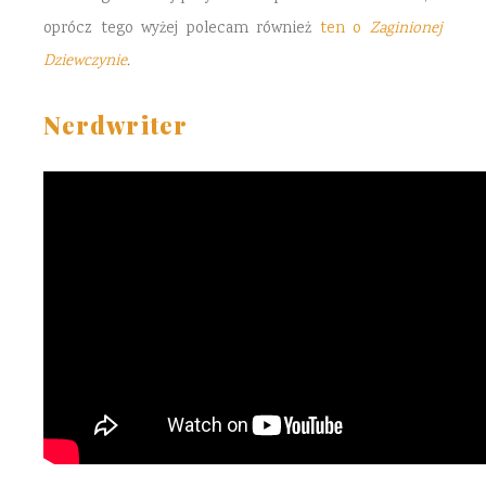
oprócz tego wyżej polecam również
ten o
Zaginionej
Dziewczynie
.
Nerdwriter