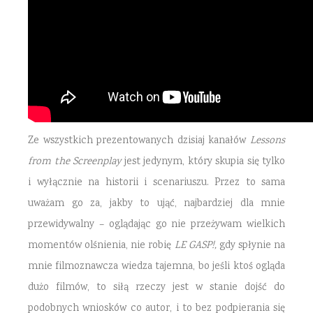
Ze wszystkich prezentowanych dzisiaj kanałów
Lessons
from the Screenplay
jest jedynym, który skupia się tylko
i wyłącznie na historii i scenariuszu. Przez to sama
uważam go za, jakby to ująć, najbardziej dla mnie
przewidywalny – oglądając go nie przeżywam wielkich
momentów olśnienia, nie robię
LE GASP!,
gdy spłynie na
mnie filmoznawcza wiedza tajemna, bo jeśli ktoś ogląda
dużo filmów, to siłą rzeczy jest w stanie dojść do
podobnych wniosków co autor, i to bez podpierania się