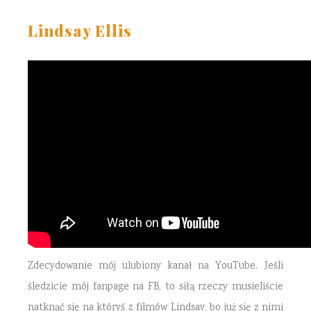
Lindsay Ellis
Zdecydowanie mój ulubiony kanał na YouTube. Jeśli
śledzicie mój fanpage na FB, to siłą rzeczy musieliście
natknąć się na któryś z filmów Lindsay, bo już się z nimi