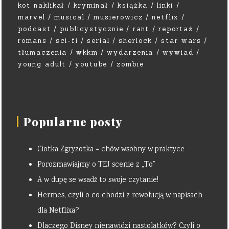
kot naklikał
kryminał
książka
linki
marvel
musical
musierowicz
netflix
podcast
publicystycznie
rant
reportaż
romans
sci-fi
serial
sherlock
star wars
tłumaczenia
wkkm
wydarzenia
wywiad
young adult
youtube
zombie
Popularne posty
Ciotka Zgryzotka – chów wsobny w praktyce
Porozmawiajmy o TEJ scenie z „To”
A w dupę se wsadź to swoje czytanie!
Hermes, czyli o co chodzi z rewolucją w napisach
dla Netflixa?
Dlaczego Disney nienawidzi nastolatków? Czyli o