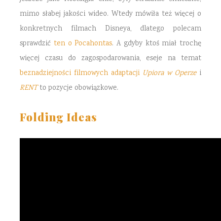
mimo słabej jakości wideo. Wtedy mówiła też więcej o
konkretnych filmach Disneya, dlatego polecam
sprawdzić
ten o Pocahontas
. A gdyby ktoś miał trochę
więcej czasu do zagospodarowania, eseje na temat
beznadziejności filmowych adaptacji
Upiora w Operze
i
RENT
to pozycje obowiązkowe.
Folding Ideas