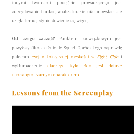
innymi twórcami podejście prowadzącego jest
zdecydowanie bardziej analizatorskie niż fanowskie, ale
dzięki temu jedynie dowiecie się więcej.
Od czego zacząć?
Punktem obowiązkowym jest
powyższy filmik o Suicide Squad. Oprócz tego naprawdę
polecam
esej o toksycznej męskości w
Fight Club
i
wytłumaczenie
dlaczego Kylo Ren jest dobrze
napisanym czarnym charakterem
.
Lessons from the Screenplay