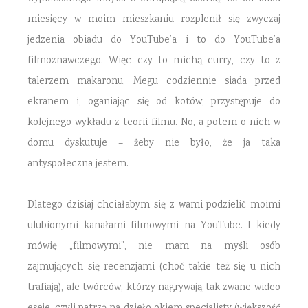
miesięcy w moim mieszkaniu rozplenił się zwyczaj
jedzenia obiadu do YouTube’a i to do YouTube’a
filmoznawczego. Więc czy to michą curry, czy to z
talerzem makaronu, Megu codziennie siada przed
ekranem i, oganiając się od kotów, przystępuje do
kolejnego wykładu z teorii filmu. No, a potem o nich w
domu dyskutuje – żeby nie było, że ja taka
antyspołeczna jestem.
Dlatego dzisiaj chciałabym się z wami podzielić moimi
ulubionymi kanałami filmowymi na YouTube. I kiedy
mówię „filmowymi”, nie mam na myśli osób
zajmujących się recenzjami (choć takie też się u nich
trafiają), ale twórców, którzy nagrywają tak zwane wideo