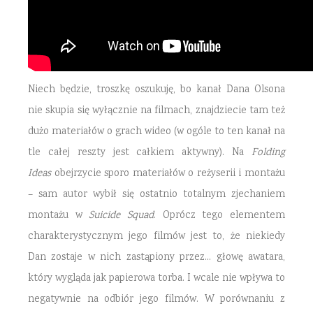
Niech będzie, troszkę oszukuję, bo kanał Dana Olsona
nie skupia się wyłącznie na filmach, znajdziecie tam też
dużo materiałów o grach wideo (w ogóle to ten kanał na
tle całej reszty jest całkiem aktywny). Na
Folding
Ideas
obejrzycie sporo materiałów o reżyserii i montażu
– sam autor wybił się ostatnio totalnym zjechaniem
montażu w
Suicide Squad
. Oprócz tego elementem
charakterystycznym jego filmów jest to, że niekiedy
Dan zostaje w nich zastąpiony przez… głowę awatara,
który wygląda jak papierowa torba. I wcale nie wpływa to
negatywnie na odbiór jego filmów. W porównaniu z