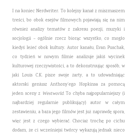
I na koniec Nerdwriter. To kolejny kanał z miszmaszem
treści, bo obok esejów filmowych pojawiają się na nim
również analizy tematów z zakresu poezji, muzyki i
socjologii – ogólnie rzecz biorąc wszystko, co mogło
kiedyś leżeć obok kultury. Autor kanału, Evan Puschak,
co tydzień w nowym filmie analizuje jakiś wycinek
kulturowej rzeczywistości, a to dekonstruując sposób, w
jaki Louis C.K. pisze swoje żarty, a to udowadniając
aktorski geniusz Anthony’ego Hopkinsa za pomocą
jeden sceny z
Westworld.
To chyba najpopularniejszy (i
najbardziej regularnie publikujący) autor w całym
zestawieniu, a baza jego filmów jest już naprawdę spora,
więc jest z czego wybierać. Chociaż trochę po cichu
dodam, że ci wcześniejsi twórcy wykazują jednak nieco