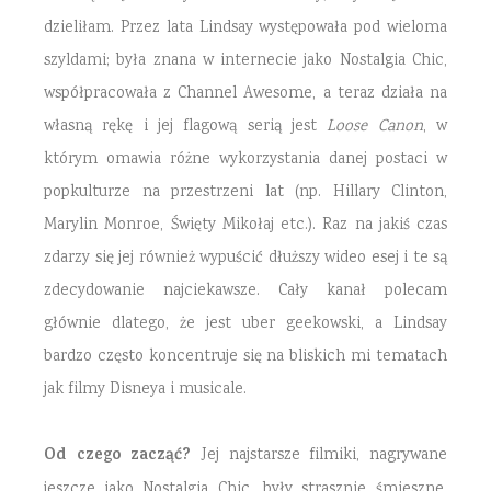
dzieliłam. Przez lata Lindsay występowała pod wieloma
szyldami; była znana w internecie jako Nostalgia Chic,
współpracowała z Channel Awesome, a teraz działa na
własną rękę i jej flagową serią jest
Loose Canon
, w
którym omawia różne wykorzystania danej postaci w
popkulturze na przestrzeni lat (np. Hillary Clinton,
Marylin Monroe, Święty Mikołaj etc.). Raz na jakiś czas
zdarzy się jej również wypuścić dłuższy wideo esej i te są
zdecydowanie najciekawsze. Cały kanał polecam
głównie dlatego, że jest uber geekowski, a Lindsay
bardzo często koncentruje się na bliskich mi tematach
jak filmy Disneya i musicale.
Od czego zacząć?
Jej najstarsze filmiki, nagrywane
jeszcze jako Nostalgia Chic, były strasznie śmieszne,