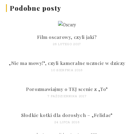
Podobne posty
Film oscarowy, czyli jaki?
26 LUTEGO 2017
„Nie ma mowy!”, czyli kameralne uczucie w dziczy
10 SIERPNIA 2016
Porozmawiajmy o TEJ scenie z „To”
7 PAŹDZIERNIKA 2017
Słodkie kotki dla dorosłych – „Felidae”
24 LIPCA 2016