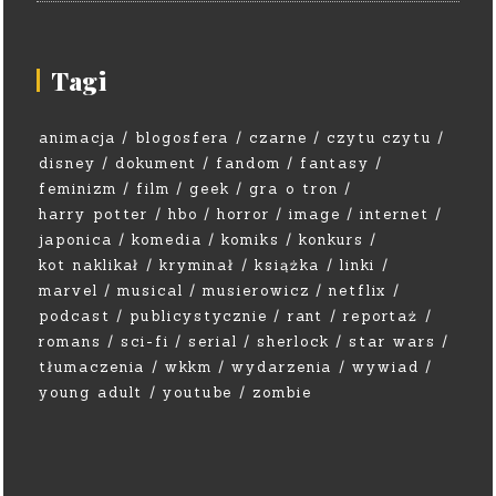
Tagi
animacja
blogosfera
czarne
czytu czytu
disney
dokument
fandom
fantasy
feminizm
film
geek
gra o tron
harry potter
hbo
horror
image
internet
japonica
komedia
komiks
konkurs
kot naklikał
kryminał
książka
linki
marvel
musical
musierowicz
netflix
podcast
publicystycznie
rant
reportaż
romans
sci-fi
serial
sherlock
star wars
tłumaczenia
wkkm
wydarzenia
wywiad
young adult
youtube
zombie