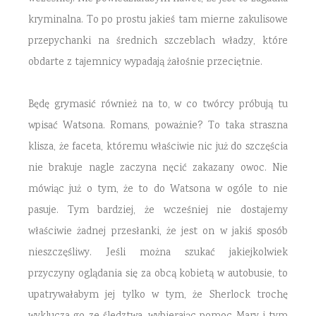
kryminalna. To po prostu jakieś tam mierne zakulisowe
przepychanki na średnich szczeblach władzy, które
obdarte z tajemnicy wypadają żałośnie przeciętnie.
Będę grymasić również na to, w co twórcy próbują tu
wpisać Watsona. Romans, poważnie? To taka straszna
klisza, że faceta, któremu właściwie nic już do szczęścia
nie brakuje nagle zaczyna nęcić zakazany owoc. Nie
mówiąc już o tym, że to do Watsona w ogóle to nie
pasuje. Tym bardziej, że wcześniej nie dostajemy
właściwie żadnej przesłanki, że jest on w jakiś sposób
nieszczęśliwy. Jeśli można szukać jakiejkolwiek
przyczyny oglądania się za obcą kobietą w autobusie, to
upatrywałabym jej tylko w tym, że Sherlock trochę