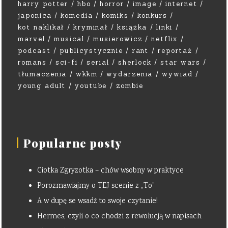
harry potter
hbo
horror
image
internet
japonica
komedia
komiks
konkurs
kot naklikał
kryminał
książka
linki
marvel
musical
musierowicz
netflix
podcast
publicystycznie
rant
reportaż
romans
sci-fi
serial
sherlock
star wars
tłumaczenia
wkkm
wydarzenia
wywiad
young adult
youtube
zombie
Popularne posty
Ciotka Zgryzotka – chów wsobny w praktyce
Porozmawiajmy o TEJ scenie z „To”
A w dupę se wsadź to swoje czytanie!
Hermes, czyli o co chodzi z rewolucją w napisach