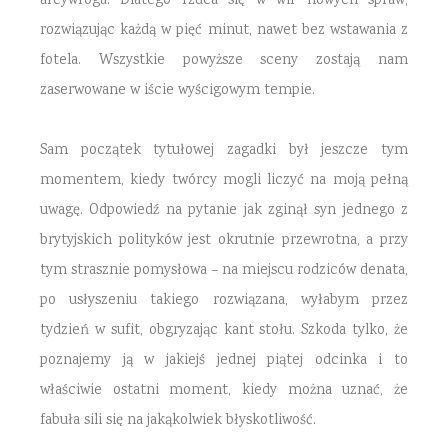
arcywroga. Dlatego rzuca się w wir nowych spraw,
rozwiązując każdą w pięć minut, nawet bez wstawania z
fotela. Wszystkie powyższe sceny zostają nam
zaserwowane w iście wyścigowym tempie.
Sam początek tytułowej zagadki był jeszcze tym
momentem, kiedy twórcy mogli liczyć na moją pełną
uwagę. Odpowiedź na pytanie jak zginął syn jednego z
brytyjskich polityków jest okrutnie przewrotna, a przy
tym strasznie pomysłowa – na miejscu rodziców denata,
po usłyszeniu takiego rozwiązana, wyłabym przez
tydzień w sufit, obgryzając kant stołu. Szkoda tylko, że
poznajemy ją w jakiejś jednej piątej odcinka i to
właściwie ostatni moment, kiedy można uznać, że
fabuła sili się na jakąkolwiek błyskotliwość.