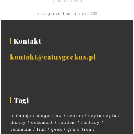
28 GRUDNIA 2014
Instagram did not return a 200.
Kontakt
kontakt@catusgeekus.pl
Tagi
animacja
blogosfera
czarne
czytu czytu
disney
dokument
fandom
fantasy
feminizm
film
geek
gra o tron