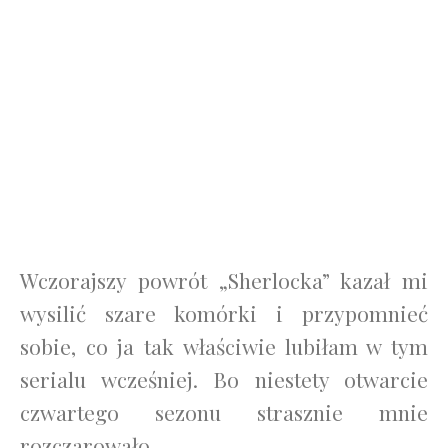
recenzja
2 STYCZNIA 2017
25 KOMENTARZY
Wczorajszy powrót „Sherlocka” kazał mi
wysilić szare komórki i przypomnieć
sobie, co ja tak właściwie lubiłam w tym
serialu wcześniej. Bo niestety otwarcie
czwartego sezonu strasznie mnie
rozczarowało.