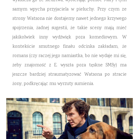
wyklucza go ze śledztwa, wybierając pomoc Mary i tym
samym wpycha przyjaciela w pieluchy. Przy czym ze
strony Watsona nie dostajemy nawet jednego krzywego
spojrzenia, żadnej sugestii, że takie sceny mają mieć
jakikolwiek inny wydźwięk poza komediowym. W
kontekście smutnego finału odcinka zakładam, że
romans (czy raczej jego namiastka, bo nie wydaje mi się,
żeby znajomość z E. wyszła poza tęskne SMSy) ma
jeszcze bardziej straumatyzować Watsona po stracie
żony, podkręcając mu wyrzuty sumienia.