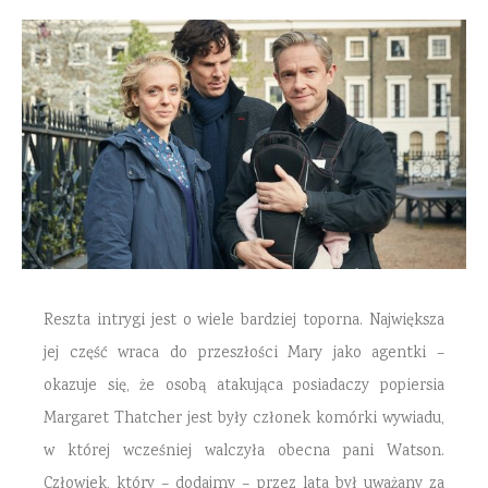
Reszta intrygi jest o wiele bardziej toporna. Największa
jej część wraca do przeszłości Mary jako agentki –
okazuje się, że osobą atakująca posiadaczy popiersia
Margaret Thatcher jest były członek komórki wywiadu,
w której wcześniej walczyła obecna pani Watson.
Człowiek, który – dodajmy – przez lata był uważany za