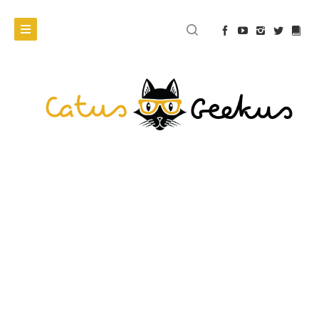
SERIAL
Sherlock „The Six
Thatchers” –