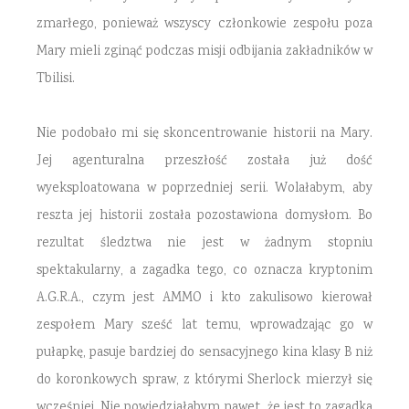
zmarłego, ponieważ wszyscy członkowie zespołu poza
Mary mieli zginąć podczas misji odbijania zakładników w
Tbilisi.
Nie podobało mi się skoncentrowanie historii na Mary.
Jej agenturalna przeszłość została już dość
wyeksploatowana w poprzedniej serii. Wolałabym, aby
reszta jej historii została pozostawiona domysłom. Bo
rezultat śledztwa nie jest w żadnym stopniu
spektakularny, a zagadka tego, co oznacza kryptonim
A.G.R.A., czym jest AMMO i kto zakulisowo kierował
zespołem Mary sześć lat temu, wprowadzając go w
pułapkę, pasuje bardziej do sensacyjnego kina klasy B niż
do koronkowych spraw, z którymi Sherlock mierzył się
wcześniej. Nie powiedziałabym nawet, że jest to zagadka