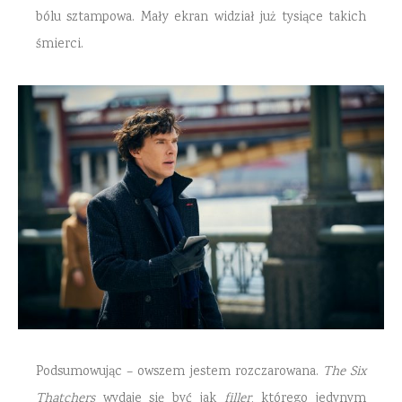
bólu sztampowa. Mały ekran widział już tysiące takich
śmierci.
Podsumowując – owszem jestem rozczarowana.
The Six
Thatchers
wydaje się być jak
filler
, którego jedynym