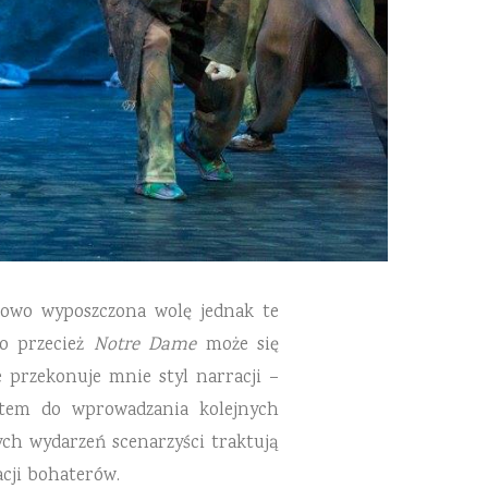
lowo wyposzczona wolę jednak te
bo przecież
Notre Dame
może się
 przekonuje mnie styl narracji –
kstem do wprowadzania kolejnych
ych wydarzeń scenarzyści traktują
cji bohaterów.