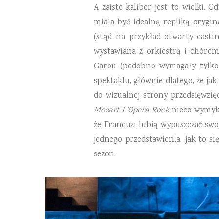
A zaiste kaliber jest to wielki.
miała być idealną repliką orygin
(stąd na przykład otwarty castin
wystawiana z orkiestrą i chórem
Garou (podobno wymagały tylko 
spektaklu, głównie dlatego, że ja
do wizualnej strony przedsięwzię
Mozart L’Opera
Rock
nieco wymyka
że Francuzi lubią wypuszczać swoj
jednego przedstawienia, jak to s
sezon.