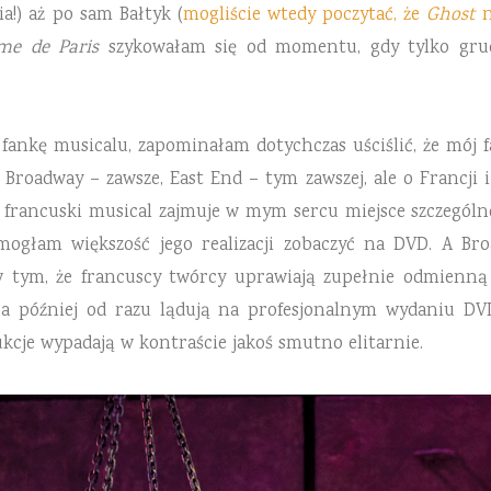
!) aż po sam Bałtyk (
mogliście wtedy poczytać, że
Ghost
n
me de Paris
szykowałam się od momentu, gdy tylko gruc
 fankę musicalu, zapominałam dotychczas uściślić, że mój 
Broadway – zawsze, East End – tym zawszej, ale o Francji 
ancuski musical zajmuje w mym sercu miejsce szczególne –
mogłam większość jego realizacji zobaczyć na DVD. A Br
w tym, że francuscy twórcy uprawiają zupełnie odmienną 
 a później od razu lądują na profesjonalnym wydaniu DVD
dukcje wypadają w kontraście jakoś smutno elitarnie.