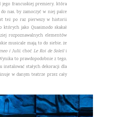
 jego francuskiej premiery, która
 do nas, by zamoczyć w niej palce
t też po raz pierwszy w historii
po których jako Quasimodo skakał
dziej rozpoznawalnych elementów
kie musicale mają to do siebie, że
eo i Julii
, choć
Le Roi de Soleil
i
Wynika to prawdopodobnie z tego,
u instalować stałych dekoracji dla
minuje w danym teatrze przez cały