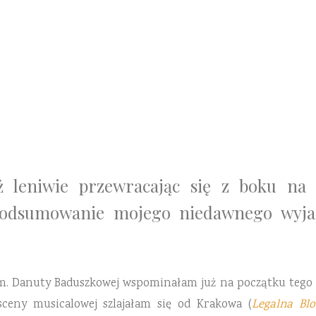
30 GRUDNIA 2016
2 KOMENTARZE
ąż leniwie przewracając się z boku na 
podsumowanie mojego niedawnego wyja
. Danuty Baduszkowej wspominałam już na początku tego r
sceny musicalowej szlajałam się od Krakowa (
Legalna Bl