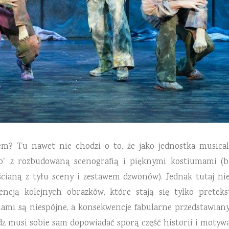
m? Tu nawet nie chodzi o to, że jako jednostka musica
o” z rozbudowaną scenografią i pięknymi kostiumami (
cianą z tyłu sceny i zestawem dzwonów). Jednak tutaj nie
encją kolejnych obrazków, które stają się tylko prete
nami są niespójne, a konsekwencje fabularne przedstawian
z musi sobie sam dopowiadać sporą część historii i motywa