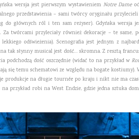
 Gdyńska wersja jest pierwszym wystawieniem
Notre Dame
od
alnego przedstawienia – sami twórcy oryginału przylecieli
g do głównych ról i ten sam reżyser). Gdyńska wersja jes
. Za twórcami przyleciały również dekoracje – te same, 
lekkiego odświeżenia). Scenografia jest jednym z najbar
k na tak słynny musical jest dość… skromna. Z resztą francus
cia podchodzą dość oszczędnie (widać to na przykład w
Rom
ją się temu schematowi ze względu na bogate kostiumy). 
e produkcje na długie tournée po kraju i nikt nie ma czas
ię na przykład robi na West Endzie, gdzie jedna sztuka do