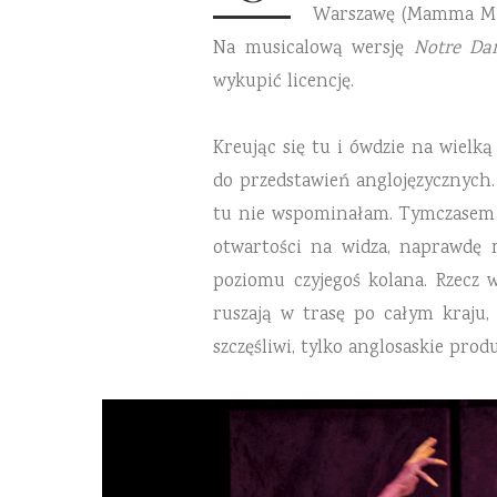
Warszawę (Mamma Mia
Na musicalową wersję
Notre Da
wykupić licencję.
Kreując się tu i ówdzie na wielką
do przedstawień anglojęzycznych. 
tu nie wspominałam. Tymczasem fr
otwartości na widza, naprawdę 
poziomu czyjegoś kolana. Rzecz 
ruszają w trasę po całym kraju,
szczęśliwi, tylko anglosaskie pro