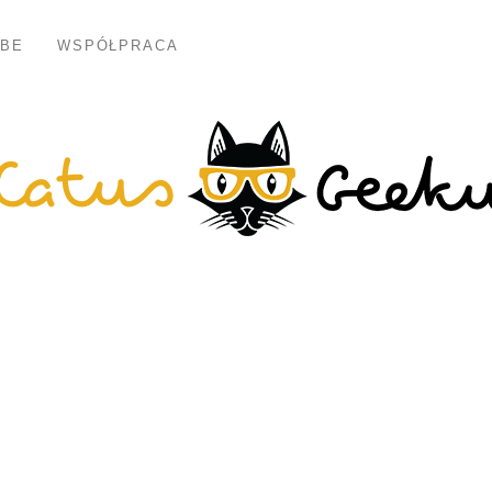
BE
WSPÓŁPRACA
MUSICAL
 Dame de Paris” 