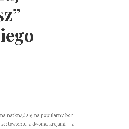
sz”
iego
ożna natknąć się na popularny bon
w zestawieniu z dwoma krajami – z