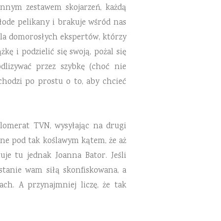
e innym zestawem skojarzeń, każdą
łode pelikany i brakuje wśród nas
dla domorosłych ekspertów, którzy
ę i podzielić się swoją, pożal się
odlizywać przez szybkę (choć nie
chodzi po prostu o to, aby chcieć
glomerat TVN, wysyłając na drugi
cone pod tak koślawym kątem, że aż
je tu jednak Joanna Bator. Jeśli
zostanie wam siłą skonfiskowana, a
h. A przynajmniej liczę, że tak