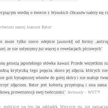
zerpiącym wiedzę o świecie z
Wysokich Obcasów
należy się 
 również samej Joannie Bator:
oi może tylko nieco odejście [
autorki
] od formy „antro
ie), że nie usłyszymy już więcej o rewelacjach płciowych”
się genezą japońskiego słówka
kawaii
. Przede wszystkim na
godną krytyczką tego pojęcia, skoro jej zdjęcia, których n
nie goli bynajmniej włosów do gołej skóry i nie maluje tw
wierzyć zdjęciom. Bator jest kobietą przystojną i ona sama
ukową proweniencji swej twórczości.”
Seriously
– WUT?!
 – spójrzcie na ten las zakładek. Wierzcie mi, nie zaznac