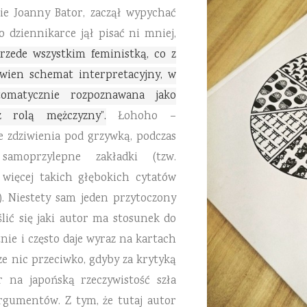
ie Joanny Bator, zaczął wypychać
 o dziennikarce jął pisać ni mniej,
przede wszystkim feministką, co z
ewien schemat interpretacyjny, w
tomatycznie rozpoznawana jako
 rolą mężczyzny”.
Łohoho –
ze zdziwienia pod grzywką, podczas
amoprzylepne zakładki (tzw.
e więcej takich głębokich cytatów
u). Niestety sam jeden przytoczony
lić się jaki autor ma stosunek do
ie i często daje wyraz na kartach
cze nic przeciwko, gdyby za krytyką
r na japońską rzeczywistość szła
rgumentów. Z tym, że tutaj autor