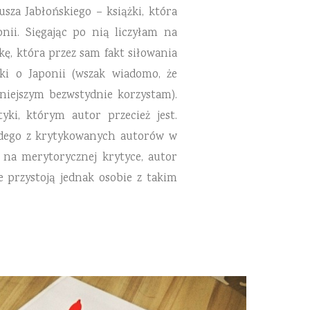
sza Jabłońskiego – książki, która
nii. Sięgając po nią liczyłam na
ę, która przez sam fakt siłowania
ki o Japonii (wszak wiadomo, że
iniejszym bezwstydnie korzystam).
ki, którym autor przecież jest.
ażdego z krytykowanych autorów w
ę na merytorycznej krytyce, autor
e przystoją jednak osobie z takim