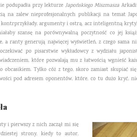
ie podupadła przy lekturze
Japońskiego Miszmasza
Arkadiu
ią na zalew nieprofesjonalnych publikacji na temat Japo
ontrprzykłady, argumenty i ostrą, acz inteligentną krytyk
 miałaby szansę na porównywalną poczytność co jej książ
e, a ranty generują najwięcej wyświetleń, z czego sama n
oczekiwać po pisarstwie wykładowcy z wydziału japonisty
świadczeniem, które pozwalają mu z łatwością wgnieść k
ko obcasikiem. Tylko cóż z tego, skoro zamiast skupiać si
iwości pod adresem oponentów, które, co tu dużo kryć, ni
ła
y i pierwszy z nich zaczął mi się
dziestej strony, kiedy to autor,