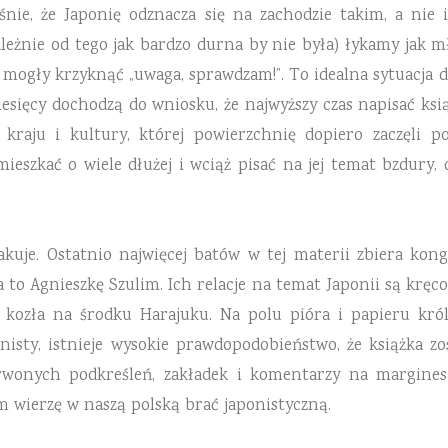
łaśnie, że Japonię odznacza się na zachodzie takim, a ni
ależnie od tego jak bardzo durna by nie była) łykamy jak m
mogły krzyknąć „uwaga, sprawdzam!”. To idealna sytuacja 
ięcy dochodzą do wniosku, że najwyższy czas napisać książk
kraju i kultury, której powierzchnię dopiero zaczęli p
ieszkać o wiele dłużej i wciąż pisać na jej temat bzdury, 
akuje. Ostatnio najwięcej batów w tej materii zbiera kon
, a to Agnieszkę Szulim. Ich relacje na temat Japonii są krę
 kozła na środku Harajuku. Na polu pióra i papieru królu
ponisty, istnieje wysokie prawdopodobieństwo, że książka 
rwonych podkreśleń, zakładek i komentarzy na marginesac
m wierzę w naszą polską brać japonistyczną.