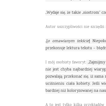
„Wydaje się, że także „siostrom” c
Autor uszczypliwości nie szczędzi
„[
o omawianym tekście
] Niepok
przekonuje lektura tekstu – błędn
I mój osobisty faworyt:
„Zajmijmy 
nie jest chyba najbardziej wiary
pozwalają przekonać się, iż sama 
uciśnieniu ciała kobiety. Jeśli 
bardziej niż koloryzowanej na na
A to jest tylko kilka przykładów