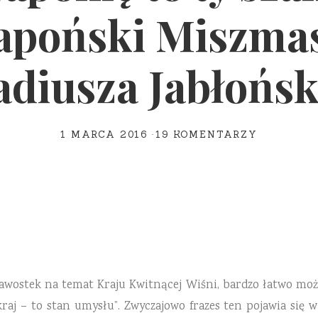
apoński Miszma
adiusza Jabłońsk
1 MARCA 2016
19 KOMENTARZY
ekawostek na temat Kraju Kwitnącej Wiśni, bardzo łatwo m
kraj – to stan umysłu”. Zwyczajowo frazes ten pojawia się 