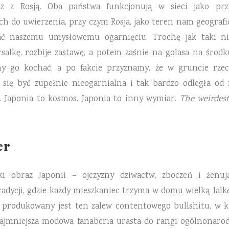
az z Rosją. Oba państwa funkcjonują w sieci jako prz
h do uwierzenia, przy czym Rosja, jako teren nam geograficz
wać naszemu umysłowemu ogarnięciu. Trochę jak taki ni
ersalkę, rozbije zastawę, a potem zaśnie na golasa na środ
my go kochać, a po fakcie przyznamy, że w gruncie rz
e się być zupełnie nieogarnialna i tak bardzo odległa od
. Japonia to kosmos. Japonia to inny wymiar.
The weirdest
er
i obraz Japonii – ojczyzny dziwactw, zboczeń i żenuj
radycji, gdzie każdy mieszkaniec trzyma w domu wielką lalk
cy produkowany jest ten zalew contentowego bullshitu, w 
najmniejsza modowa fanaberia urasta do rangi ogólnonarod