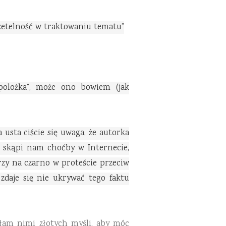
rzetelność w traktowaniu tematu”
polożka”, może ono bowiem (jak
 usta ciście się uwaga, że autorka
ie skąpi nam choćby w Internecie,
arzy na czarno w proteście przeciw
 zdaje się nie ukrywać tego faktu
załam nimi złotych myśli, aby móc