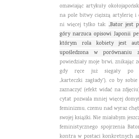
omawiając artykuły okołojapońsk
na pole bitwy cięższą artylerię i
ni więcej tylko tak:
„Bator jest 
góry narzuca opisowi Japonii p
którym rola kobiety jest au
upośledzona w porównaniu z
powiedziały moje brwi, znikając 
gdy ręce już sięgały po s
„karteczki zagłady”), co by sobi
zaznaczyć (efekt widać na zdjęci
cytat pozwala mniej więcej domyś
feminizmu, czemu nad wyraz chętn
swojej książki. Nie miałabym jesz
feministycznego spojrzenia Bato
kontra w postaci konkretnych a