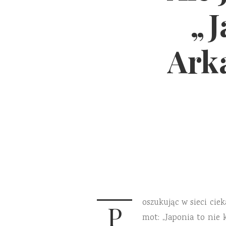
„J
Ark
oszukując w sieci ci
P
mot: „Japonia to nie 