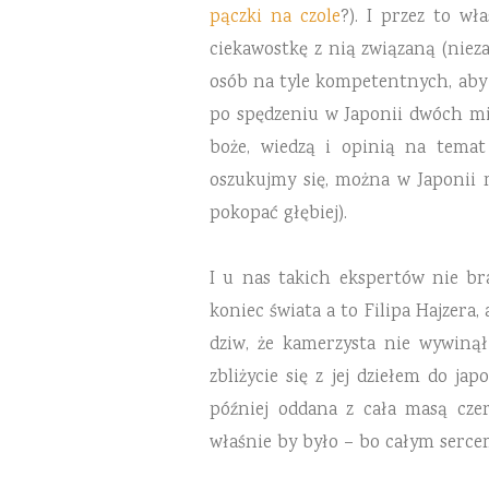
pączki na czole
?). I przez to w
ciekawostkę z nią związaną (niez
osób na tyle kompetentnych, aby 
po spędzeniu w Japonii dwóch mies
boże, wiedzą i opinią na temat 
oszukujmy się, można w Japonii m
pokopać głębiej).
I u nas takich ekspertów nie br
koniec świata a to Filipa Hajzera
dziw, że kamerzysta nie wywinął
zbliżycie się z jej dziełem do ja
później oddana z cała masą cze
właśnie by było – bo całym serce