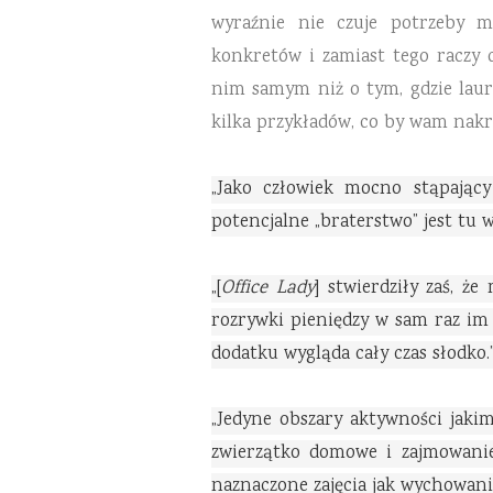
wyraźnie nie czuje potrzeby m
konkretów i zamiast tego raczy 
nim samym niż o tym, gdzie lau
kilka przykładów, co by wam nakre
„Jako człowiek mocno stąpający 
potencjalne „braterstwo” jest tu 
„[
Office Lady
] stwierdziły zaś, ż
rozrywki pieniędzy w sam raz im w
dodatku wygląda cały czas słodko.
„Jedyne obszary aktywności jaki
zwierzątko domowe i zajmowanie
naznaczone zajęcia jak wychowanie