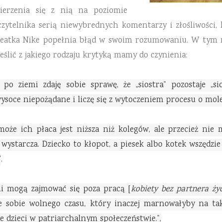
ierzenia się z nią na poziomie
czytelnika serią niewybrednych komentarzy i złośliwości
reatka Nike popełnia błąd w swoim rozumowaniu. W tym m
ślić z jakiego rodzaju krytyką mamy do czynienia:
po ziemi zdaję sobie sprawę, że „siostra” pozostaje „sio
wysoce niepożądane i liczę się z wytoczeniem procesu o mol
e może ich płaca jest niższa niż kolegów, ale przecież n
ystarcza. Dziecko to kłopot, a piesek albo kotek wszędzie
”
,
mi mogą zajmować się poza pracą [
kobiety bez partnera ży
 sobie wolnego czasu, który inaczej marnowałyby na ta
 dzieci w patriarchalnym społeczeństwie.”,