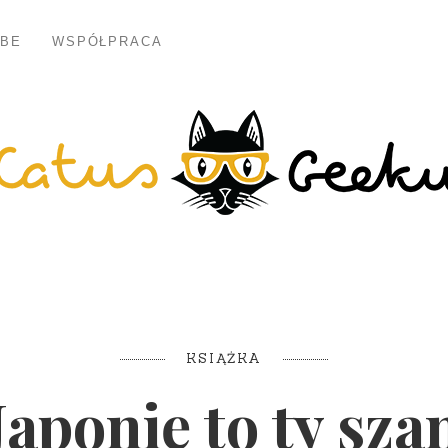
BE
WSPÓŁPRACA
KSIĄŻKA
Japonię to ty sza