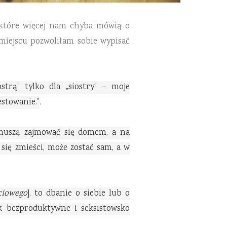
, które więcej nam chyba mówią o
iejscu pozwoliłam sobie wypisać
strą” tylko dla „siostry” – moje
estowanie.”
,
ie muszą zajmować się domem, a na
 się zmieści, może zostać sam, a w
ciowego
], to dbanie o siebie lub o
k bezproduktywne i seksistowsko