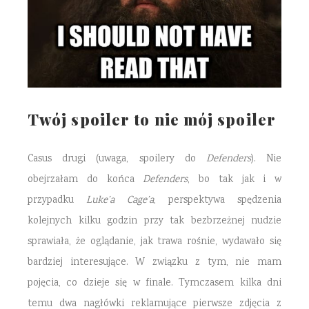
Twój spoiler to nie mój spoiler
Casus drugi (uwaga, spoilery do
Defenders
). Nie
obejrzałam do końca
Defenders
, bo tak jak i w
przypadku
Luke’a Cage’a
, perspektywa spędzenia
kolejnych kilku godzin przy tak bezbrzeżnej nudzie
sprawiała, że oglądanie, jak trawa rośnie, wydawało się
bardziej interesujące. W związku z tym, nie mam
pojęcia, co dzieje się w finale. Tymczasem kilka dni
temu dwa nagłówki reklamujące pierwsze zdjęcia z