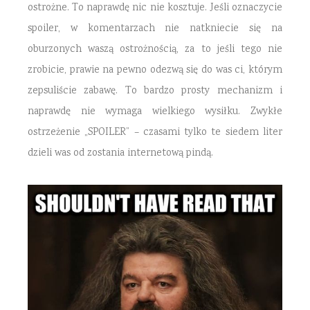
ostrożne. To naprawdę nic nie kosztuje. Jeśli oznaczycie
spoiler, w komentarzach nie natkniecie się na
oburzonych waszą ostrożnością, za to jeśli tego nie
zrobicie, prawie na pewno odezwą się do was ci, którym
zepsuliście zabawę. To bardzo prosty mechanizm i
naprawdę nie wymaga wielkiego wysiłku. Zwykłe
ostrzeżenie „SPOILER” – czasami tylko te siedem liter
dzieli was od zostania internetową pindą.