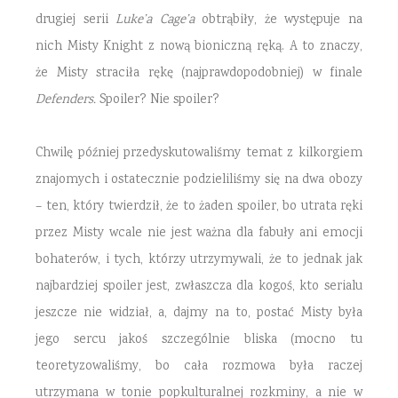
drugiej serii
Luke’a Cage’a
obtrąbiły, że występuje na
nich Misty Knight z nową bioniczną ręką. A to znaczy,
że Misty straciła rękę (najprawdopodobniej) w finale
Defenders.
Spoiler? Nie spoiler?
Chwilę później przedyskutowaliśmy temat z kilkorgiem
znajomych i ostatecznie podzieliliśmy się na dwa obozy
– ten, który twierdził, że to żaden spoiler, bo utrata ręki
przez Misty wcale nie jest ważna dla fabuły ani emocji
bohaterów, i tych, którzy utrzymywali, że to jednak jak
najbardziej spoiler jest, zwłaszcza dla kogoś, kto serialu
jeszcze nie widział, a, dajmy na to, postać Misty była
jego sercu jakoś szczególnie bliska (mocno tu
teoretyzowaliśmy, bo cała rozmowa była raczej
utrzymana w tonie popkulturalnej rozkminy, a nie w