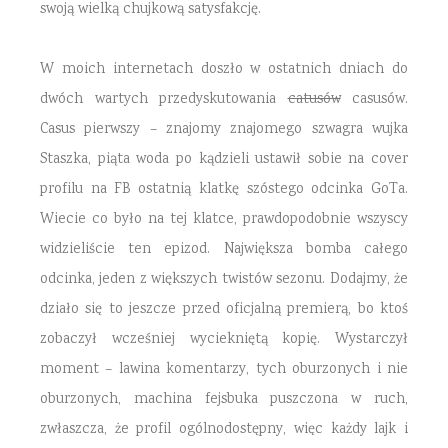
swoją wielką chujkową satysfakcję.
W moich internetach doszło w ostatnich dniach do
dwóch wartych przedyskutowania
catusów
casusów.
Casus pierwszy – znajomy znajomego szwagra wujka
Staszka, piąta woda po kądzieli ustawił sobie na cover
profilu na FB ostatnią klatkę szóstego odcinka GoTa.
Wiecie co było na tej klatce, prawdopodobnie wszyscy
widzieliście ten epizod. Największa bomba całego
odcinka, jeden z większych twistów sezonu. Dodajmy, że
działo się to jeszcze przed oficjalną premierą, bo ktoś
zobaczył wcześniej wyciekniętą kopię. Wystarczył
moment – lawina komentarzy, tych oburzonych i nie
oburzonych, machina fejsbuka puszczona w ruch,
zwłaszcza, że profil ogólnodostępny, więc każdy lajk i