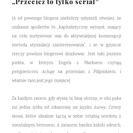
„Przecież to tylko serial”
(A od pewnego blogera niektórzy usłyszeli również, że
unikanie spoilerów to „kapitalistyczny wymysł, mający
na celu motywować was do aktywniejszej konsumpcji
metodą stymulacji zainteresowania”, i że w gruncie
rzeczy powinni blogerowi dziękować. Jest taki poziom
piekła, w którym Engels z Marksem czytają
potępieńcom
Achaję
na przemian z Pilipiukiem, i
właśnie tam jest jego miejsce)
Za każdym razem, gdy słyszę tę linię obrony, w oku pęka
mi jedna żyłka od zduszonej na języku
kurwy.
Cztery
słowa, które idealnie łączą w sobie totalną wredotę z
mentalnym betonem. A zarazem bardzo ludzki odruch,