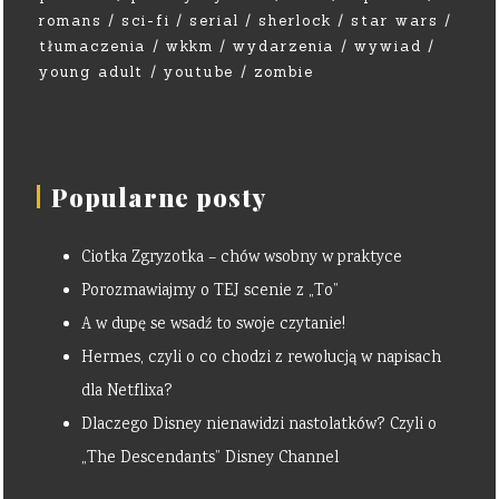
romans
sci-fi
serial
sherlock
star wars
tłumaczenia
wkkm
wydarzenia
wywiad
young adult
youtube
zombie
Popularne posty
Ciotka Zgryzotka – chów wsobny w praktyce
Porozmawiajmy o TEJ scenie z „To”
A w dupę se wsadź to swoje czytanie!
Hermes, czyli o co chodzi z rewolucją w napisach
dla Netflixa?
Dlaczego Disney nienawidzi nastolatków? Czyli o
„The Descendants” Disney Channel