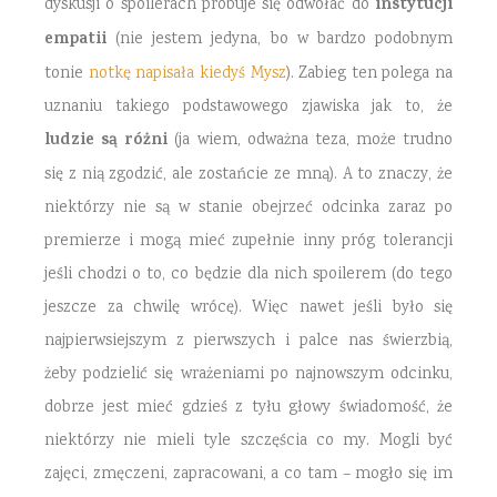
instytucji
dyskusji o spoilerach próbuje się odwołać do
empatii
(nie jestem jedyna, bo w bardzo podobnym
tonie
notkę napisała kiedyś Mysz
). Zabieg ten polega na
uznaniu takiego podstawowego zjawiska jak to, że
ludzie są różni
(ja wiem, odważna teza, może trudno
się z nią zgodzić, ale zostańcie ze mną). A to znaczy, że
niektórzy nie są w stanie obejrzeć odcinka zaraz po
premierze i mogą mieć zupełnie inny próg tolerancji
jeśli chodzi o to, co będzie dla nich spoilerem (do tego
jeszcze za chwilę wrócę). Więc nawet jeśli było się
najpierwsiejszym z pierwszych i palce nas świerzbią,
żeby podzielić się wrażeniami po najnowszym odcinku,
dobrze jest mieć gdzieś z tyłu głowy świadomość, że
niektórzy nie mieli tyle szczęścia co my. Mogli być
zajęci, zmęczeni, zapracowani, a co tam – mogło się im