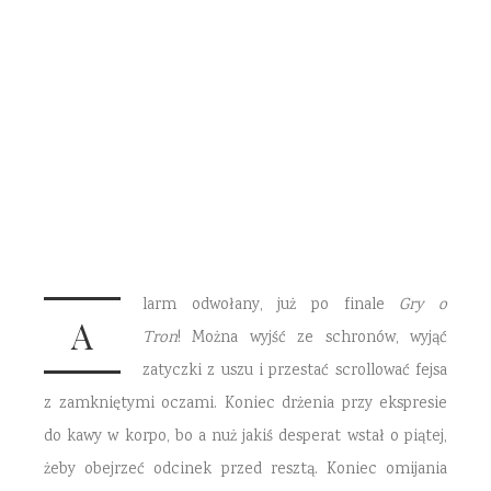
spoilerem
2 WRZEŚNIA 2017
19 KOMENTARZY
larm odwołany, już po finale
Gry o
A
Tron
!
Można wyjść ze schronów, wyjąć
zatyczki z uszu i przestać scrollować fejsa
z zamkniętymi oczami. Koniec drżenia przy ekspresie
do kawy w korpo, bo a nuż jakiś desperat wstał o piątej,
żeby obejrzeć odcinek przed resztą. Koniec omijania