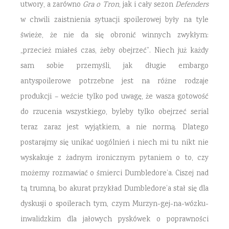
utwory, a zarówno
Gra o Tron
, jak i cały sezon
Defenders
w chwili zaistnienia sytuacji spoilerowej były na tyle
świeże, że nie da się obronić winnych zwykłym:
„przecież miałeś czas, żeby obejrzeć”. Niech już każdy
sam sobie przemyśli, jak długie embargo
antyspoilerowe potrzebne jest na różne rodzaje
produkcji – weźcie tylko pod uwagę, że wasza gotowość
do rzucenia wszystkiego, byleby tylko obejrzeć serial
teraz zaraz jest wyjątkiem, a nie normą. Dlatego
postarajmy się unikać uogólnień i niech mi tu nikt nie
wyskakuje z żadnym ironicznym pytaniem o to, czy
możemy rozmawiać o śmierci Dumbledore’a. Ciszej nad
tą trumną, bo akurat przykład Dumbledore’a stał się dla
dyskusji o spoilerach tym, czym Murzyn-gej-na-wózku-
inwalidzkim dla jałowych pyskówek o poprawności