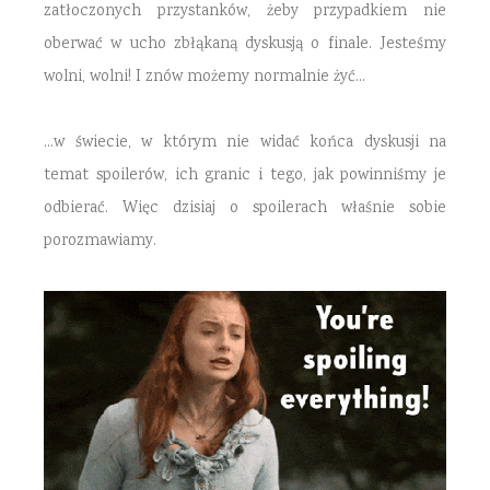
zatłoczonych przystanków, żeby przypadkiem nie
oberwać w ucho zbłąkaną dyskusją o finale. Jesteśmy
wolni, wolni! I znów możemy normalnie żyć…
…w świecie, w którym nie widać końca dyskusji na
temat spoilerów, ich granic i tego, jak powinniśmy je
odbierać. Więc dzisiaj o spoilerach właśnie sobie
porozmawiamy.