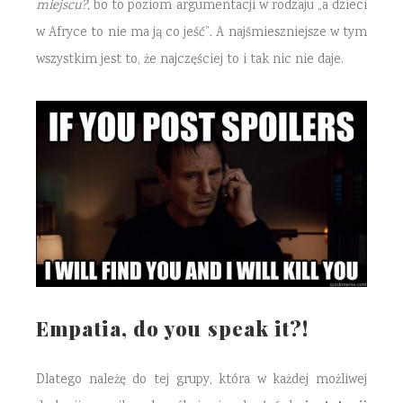
miejscu?,
bo to poziom argumentacji w rodzaju „a dzieci
w Afryce to nie ma ją co jeść”
.
A najśmieszniejsze w tym
wszystkim jest to, że najczęściej to i tak nic nie daje.
Empatia, do you speak it?!
Dlatego należę do tej grupy, która w każdej możliwej