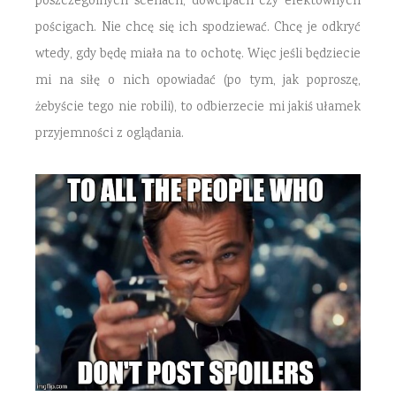
poszczególnych scenach, dowcipach czy efektownych
pościgach. Nie chcę się ich spodziewać. Chcę je odkryć
wtedy, gdy będę miała na to ochotę. Więc jeśli będziecie
mi na siłę o nich opowiadać (po tym, jak poproszę,
żebyście tego nie robili), to odbierzecie mi jakiś ułamek
przyjemności z oglądania.