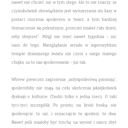
nawet nie chcieć, nic w tym złego. Ale to nie znaczy, że
czyimkolwiek obowiązkiem jest wymierzanie im kary w
postaci rzucenia spoilerem w twarz, a tym bardziej
tłumaczenie się pokrętnym „przecież miałeś cały dzień,
żeby obejrzeć”. Mógł nie mieć nawet tygodnia – nic
nam do tego. Nieoglądanie serialu w superszybkim
tempie dzisiejszego świata nie czyni z niego małego
chujka, za to nas spoilerowanie – już tak.
Wbrew piewcom zagrożenia „antyspoilerową paranoją”,
spoilerofoby nie mają na celu ukrócenia jakiejkolwiek
dyskusji o kulturze. Chodzi tylko o jedną rzecz. O taki
tyci-tyci szczególik. Po prostu, na litość boską: nie
spoilerujcie, to raz, i oznaczajcie te spoilery, to dwa.
Nawet jeśli miałoby być trochę na wyrost i nieco zbyt