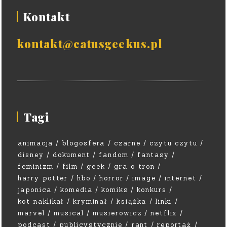
Kontakt
kontakt@catusgeekus.pl
Tagi
animacja
blogosfera
czarne
czytu czytu
disney
dokument
fandom
fantasy
feminizm
film
geek
gra o tron
harry potter
hbo
horror
image
internet
japonica
komedia
komiks
konkurs
kot naklikał
kryminał
książka
linki
marvel
musical
musierowicz
netflix
podcast
publicystycznie
rant
reportaż