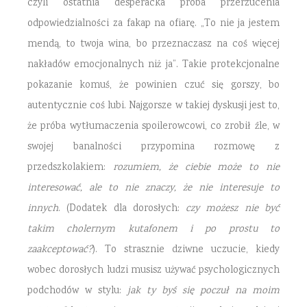
czyli ostatnia desperacka próba przerzucenia
odpowiedzialności za fakap na ofiarę. „To nie ja jestem
mendą, to twoja wina, bo przeznaczasz na coś więcej
nakładów emocjonalnych niż ja”. Takie protekcjonalne
pokazanie komuś, że powinien czuć się gorszy, bo
autentycznie coś lubi. Najgorsze w takiej dyskusji jest to,
że próba wytłumaczenia spoilerowcowi, co zrobił źle, w
swojej banalności przypomina rozmowę z
przedszkolakiem:
rozumiem, że ciebie może to nie
interesować, ale to nie znaczy, że nie interesuje to
innych
. (Dodatek dla dorosłych:
czy możesz nie być
takim cholernym kutafonem i po prostu to
zaakceptować?
). To strasznie dziwne uczucie, kiedy
wobec dorosłych ludzi musisz używać psychologicznych
podchodów w stylu:
jak ty byś się poczuł na moim