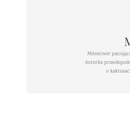
Miłościwie panując
Autorka prawdopodobn
o kaktusac