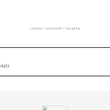
czarne
kryminał
książka
piąty