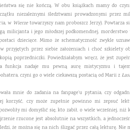
bieństwa się nie kończą. W obu książkach mamy do czy
czątku niezależnymi śledztwami prowadzonymi przez mil
ria, w
Wierze
towarzyszy nam proboszcz Jerzy). Powtarza s
gą milicjanta i jego młodszej podkomendnej, morderstwo w
ostaci dziecięce. Mimo że schematyczność zwykle uznawa
w przyjętych przez siebie założeniach i choć szkielety o
 kopią poprzedniczki. Powiedziałabym wręcz, że jest zupeł
na funkcja nadaje mu pewną aurę mistycyzmu i tajem
atera, czyni go o wiele ciekawszą postacią od Marii z
Łask
wała mnie do zadania na fanpage’u pytania, czy odgadn
ej korzyść, czy może zupełnie powinno mi zepsuć lekt
zwoliły mi domyślić się, kto zabił, o wiele wcześniej, niż 
zenie rzucone jest absolutnie na wszystkich, a jednocześ
dzi, że można się na nich ślizgać przez całą lekturę. Nie 