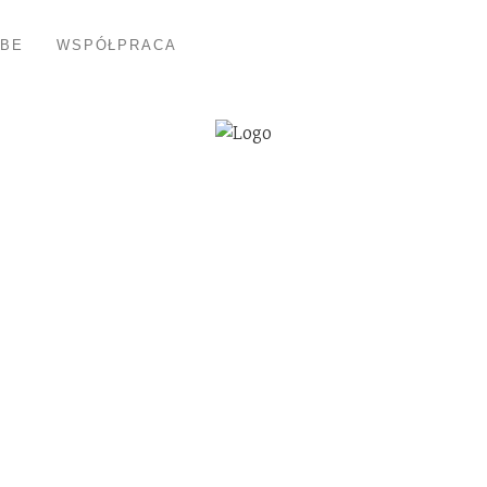
BE
WSPÓŁPRACA
KSIĄŻKA
ara” Anny Kańto
recenzja