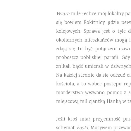
Wiara
mile łechce mój lokalny pat
się bowiem Rokitnicy, gdzie pe
kolejowych. Sprawa jest o tyle d
okolicznych mieszkańców mogą li
zdają się tu być połączeni dziw
proboszcz pobliskiej parafii. 
znikali bądź umierali w dziwnych 
Na każdej stronie da się odczuć 
kościoła, a to wobec postępu r
morderstwa wezwano pomoc z zew
miejscową milicjantką Hanką w ta
Jeśli ktoś miał przyjemność pr
schemat
Łaski.
Motywem przewodnim