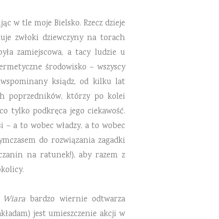
c w tle moje Bielsko. Rzecz dzieje
uje zwłoki dziewczyny na torach
yła zamiejscowa, a tacy ludzie u
hermetyczne środowisko – wszyscy
 wspominany ksiądz, od kilku lat
h poprzedników, którzy po kolei
 co tylko podkręca jego ciekawość.
i – a to wobec władzy, a to wobec
ymczasem do rozwiązania zagadki
zanin na ratunek!), aby razem z
kolicy.
e
Wiara
bardzo wiernie odtwarza
kładam) jest umieszczenie akcji w