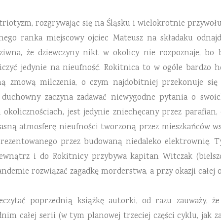
riotyzm, rozgrywając się na Śląsku i wielokrotnie przywołują
wnego ranka miejscowy ojciec Mateusz na składaku odnajd
ziwna, że dziewczyny nikt w okolicy nie rozpoznaje, bo b
czyć jedynie na nieufność. Rokitnica to w ogóle bardzo 
ną zmową milczenia, o czym najdobitniej przekonuje się
Gdy duchowny zaczyna zadawać niewygodne pytania o swoic
okolicznościach, jest jedynie zniechęcany przez parafian,
ciasną atmosferę nieufności tworzoną przez mieszkańców ws
eprezentowanego przez budowaną niedaleko elektrownię. T
nątrz i do Rokitnicy przybywa kapitan Witczak (bielszc
ndemie rozwiązać zagadkę morderstwa, a przy okazji całej o
zeczytać poprzednią książkę autorki, od razu zauważy, ż
 całej serii (w tym planowej trzeciej części cyklu, jak za