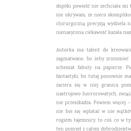
dopóki powieść nie zechciała mi t
nie ukrywam, że nieco skomplik
chirurgiczną precyzją wydziela n
nienasycona ciekawość kazała nam
Autorka ma talent do kreowani
zagmatwane, bo żeby zrozumieć 
schemat fabuły na papierze. P
fantastyki, bo tutaj ponownie ma
zaciera się w niej granica po
nastrojowo horrorowatych, związa
nie przeszkadza. Powiem więcej 
nie boi się wplatać w nie wątkó
rogiem tajemnicy, to coś, co w 
ten pomysł z całym dobrodziejst