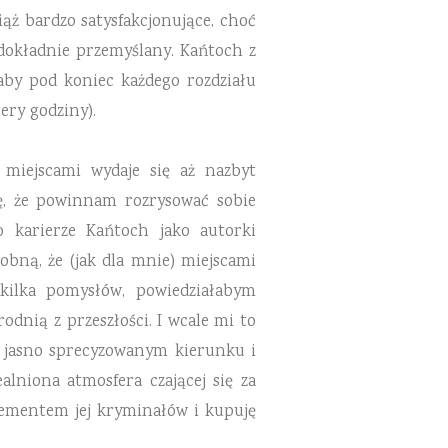
iąż bardzo satysfakcjonujące, choć
dokładnie przemyślany. Kańtoch z
 aby pod koniec każdego rozdziału
ery godziny).
miejscami wydaje się aż nazbyt
ę, że powinnam rozrysować sobie
 karierze Kańtoch jako autorki
bną, że (jak dla mnie) miejscami
kilka pomysłów, powiedziałabym
nią z przeszłości. I wcale mi to
w jasno sprecyzowanym kierunku i
lniona atmosfera czającej się za
lementem jej kryminałów i kupuję