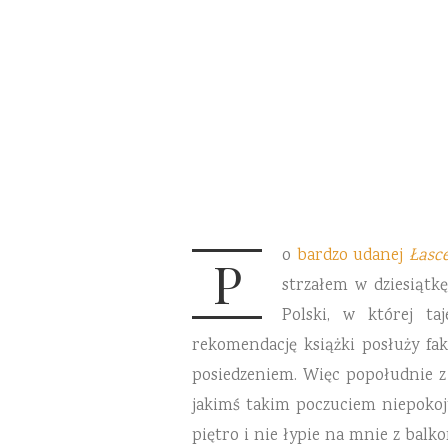
o
bardzo udanej
Łasc
P
strzałem w dziesiątk
Polski, w której t
rekomendację książki posłuży fak
posiedzeniem. Więc popołudnie z 
jakimś takim poczuciem niepokoju
piętro i nie łypie na mnie z balko