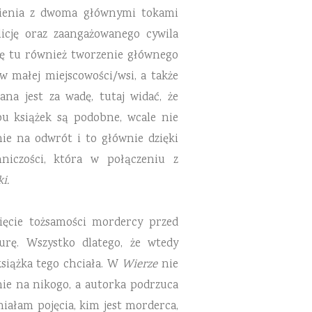
nienia z dwoma głównymi tokami
icję oraz zaangażowanego cywila
ię tu również tworzenie głównego
 małej miejscowości/wsi, a także
na jest za wadę, tutaj widać, że
bu książek są podobne, wcale nie
nie na odwrót i to głównie dzięki
niczości, która w połączeniu z
i.
ięcie tożsamości mordercy przed
urę. Wszystko dlatego, że wtedy
książka tego chciała. W
Wierze
nie
nie na nikogo, a autorka podrzuca
miałam pojęcia, kim jest morderca,