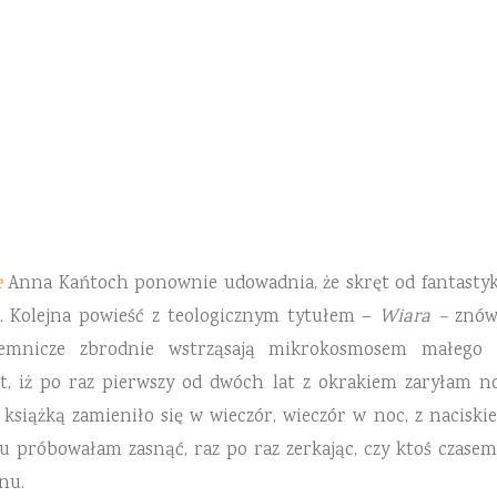
23 CZERWCA 2017
7 KOMENTARZY
e
Anna Kańtoch ponownie udowadnia, że skręt od fantastyki
ę. Kolejna powieść z teologicznym tytułem –
Wiara –
znów
ajemnicze zbrodnie wstrząsają mikrokosmosem małego 
t, iż po raz pierwszy od dwóch lat z okrakiem zaryłam no
książką zamieniło się w wieczór, wieczór w noc, z naciskie
 próbowałam zasnąć, raz po raz zerkając, czy ktoś czasem
nu.