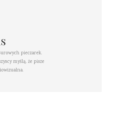
s
surowych pieczarek.
zyscy myślą, że pisze
iowizualna.