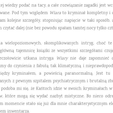
ej wiedzy podać na tacy, a całe rozwiązanie zagadki jest wc
owane. Pod tym względem
Wiara
to kryminał kompletny i 
am kolejne szczegóły, stopniując napięcie w taki sposób,
 czytać dalej (nie bez powodu spałam tamtej nocy tylko czt
a wielopoziomowych, skomplikowanych intryg, choć te 
główną tajemnicę książki ze wszystkimi szczegółami czuj
ieczołowicie utkana intryga
Wiary
nie daje zapomnieć o
my do czynienia z fabułą tak klimatyczną i nieprawdopodo
między kryminałem, a powieścią paranormalną. Jest tu 
nych z pewnym szpitalem psychiatrycznym i brutalną zbrod
– podoba mi się, że Kańtoch idzie w swoich kryminałach 
w, które mogą się wydać nazbyt mistyczne. Bo nieco odrea
tym momencie stało się już dla mnie charakterystycznym e
wem inwentarza.