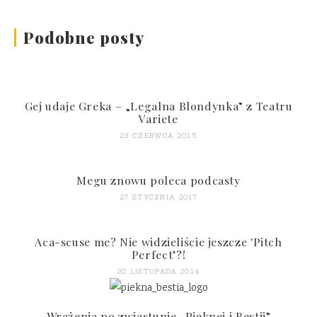
Podobne posty
Gej udaje Greka – „Legalna Blondynka” z Teatru
Variete
23 CZERWCA 2015
Megu znowu poleca podcasty
27 STYCZNIA 2017
Aca-scuse me? Nie widzieliście jeszcze 'Pitch
Perfect’?!
20 LISTOPADA 2014
Wrażenia po zwiastunie „Pięknej i Bestii”