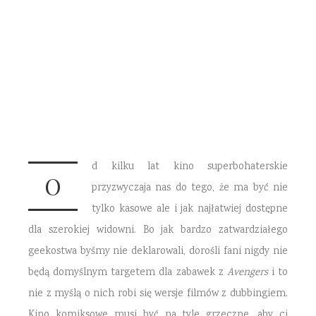
„Deadpool”
16 LUTEGO 2016
5 COMMENTS
d kilku lat kino superbohaterskie
O
przyzwyczaja nas do tego, że ma być nie
tylko kasowe ale i jak najłatwiej dostępne
dla szerokiej widowni. Bo jak bardzo zatwardziałego
geekostwa byśmy nie deklarowali, dorośli fani nigdy nie
będą domyślnym targetem dla zabawek z
Avengers
i to
nie z myślą o nich robi się wersje filmów z dubbingiem.
Kino komiksowe musi być na tyle grzeczne, aby ci