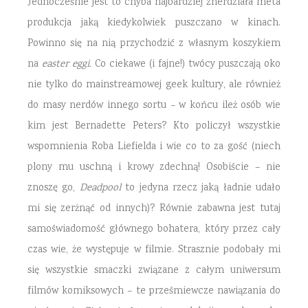
Jednocześnie jest to chyba najbardziej znerdziała meta
produkcja jaką kiedykolwiek puszczano w kinach.
Powinno się na nią przychodzić z własnym koszykiem
na
easter eggi.
Co ciekawe (i fajne!) twócy puszczają oko
nie tylko do mainstreamowej geek kultury, ale również
do masy nerdów innego sortu – w końcu ileż osób wie
kim jest Bernadette Peters? Kto policzył wszystkie
wspomnienia Roba Liefielda i wie co to za gość (niech
plony mu uschną i krowy zdechną! Osobiście – nie
znoszę go,
Deadpool
to jedyna rzecz jaką ładnie udało
mi się zerżnąć od innych)? Równie zabawna jest tutaj
samoświadomość głównego bohatera, który przez cały
czas wie, że występuje w filmie. Strasznie podobały mi
się wszystkie smaczki związane z całym uniwersum
filmów komiksowych – te prześmiewcze nawiązania do