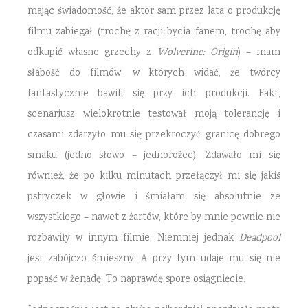
mając świadomość, że aktor sam przez lata o produkcję
filmu zabiegał (trochę z racji bycia fanem, trochę aby
odkupić własne grzechy z
Wolverine: Origin
) – mam
słabość do filmów, w których widać, że twórcy
fantastycznie bawili się przy ich produkcji. Fakt,
scenariusz wielokrotnie testował moją tolerancję i
czasami zdarzyło mu się przekroczyć granicę dobrego
smaku (jedno słowo – jednorożec). Zdawało mi się
również, że po kilku minutach przełączył mi się jakiś
pstryczek w głowie i śmiałam się absolutnie ze
wszystkiego – nawet z żartów, które by mnie pewnie nie
rozbawiły w innym filmie. Niemniej jednak
Deadpool
jest zabójczo śmieszny. A przy tym udaje mu się nie
popaść w żenadę. To naprawdę spore osiągnięcie.