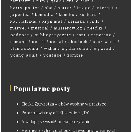
feminizm
film
geek
gra o tron
harry potter
hbo
horror
image
internet
japonica
komedia
komiks
konkurs
kot naklikał
kryminał
książka
linki
marvel
musical
musierowicz
netflix
podcast
publicystycznie
rant
reportaż
romans
sci-fi
serial
sherlock
star wars
tłumaczenia
wkkm
wydarzenia
wywiad
young adult
youtube
zombie
Popularne posty
Ciotka Zgryzotka – chów wsobny w praktyce
Porozmawiajmy o TEJ scenie z „To”
A w dupę se wsadź to swoje czytanie!
Hermes, czyli o co chodzi z rewolucją w napisach