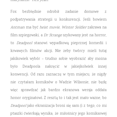
marynarza?
Hell yeah!
Fox bezbłędnie odrobił zadanie domowe z
podpatrywania strategii u konkurencji. Jeśli bowiem
Antman
ma być
heist movie
,
Winter Soldier
zakrawa na
film szpiegowski, a
Dr Strange
szykowany jest na horror,
to
Deadpool
stanowi wypadkową pieprznej komedii i
krwawych filmów akcji. Nie żeby twórcy mieli tutaj
jakikowiek wybór – trudno sobie wyobrazić aby można
było Deadpoola nakręcić w jakiejkolwiek innej
konwencji. Od razu zaznaczę w tym miejscu, że nigdy
nie czytałam komiksów o Wadzie Wilsonie, nie będę
więc sprawdzać jak bardzo ekranowa wersja oddała
honor oryginałowi. Z resztą to i tak jest mało ważne, bo
Deadpool
jako ekranizacja broni się sam (i z tego, co mi
ptaszki ćwierkają wynika, że miłośnicy jego komiksowej