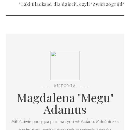
"Taki Blacksad dla dzieci", czyli "Zwierzogród"
AUTORKA
Magdalena "Megu"
Adamus
Miłościwie panująca pani na tych włościach. Miłośniczka