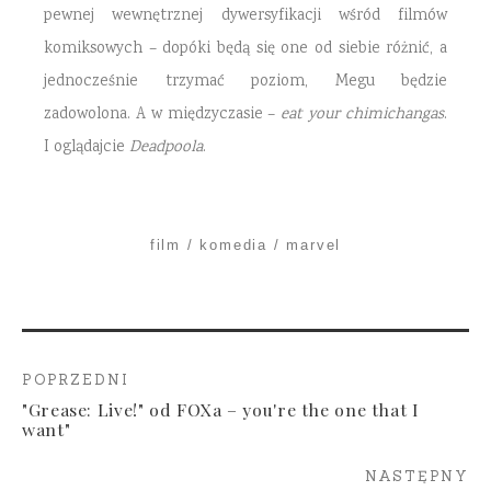
pewnej wewnętrznej dywersyfikacji wśród filmów
komiksowych – dopóki będą się one od siebie różnić, a
jednocześnie trzymać poziom, Megu będzie
zadowolona. A w międzyczasie –
eat your chimichangas
.
I oglądajcie
Deadpoola
.
film
komedia
marvel
POPRZEDNI
"Grease: Live!" od FOXa – you're the one that I
want"
NASTĘPNY