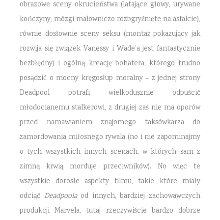
obrazowe sceny okrucieństwa (latające głowy, urywane
kończyny, mózgi malowniczo rozbgryźnięte na asfalcie),
równie dosłownie sceny seksu (montaż pokazujący jak
rozwija się związek Vanessy i Wade’a jest fantastycznie
bezbłędny) i ogólną kreację bohatera, którego trudno
posądzić o mocny kręgosłup moralny – z jednej strony
Deadpool potrafi wielkodusznie odpuścić
młodocianemu stalkerowi, z drugiej zaś nie ma oporów
przed namawianiem znajomego taksówkarza do
zamordowania miłosnego rywala (no i nie zapominajmy
o tych wszystkich innych scenach, w których sam z
zimną krwią morduje przeciwników). No więc te
wszystkie dorosłe aspekty filmu, takie które miały
odciąć
Deadpoola
od innych, bardziej zachowawczych
produkcji Marvela, tutaj rzeczywiście bardzo dobrze