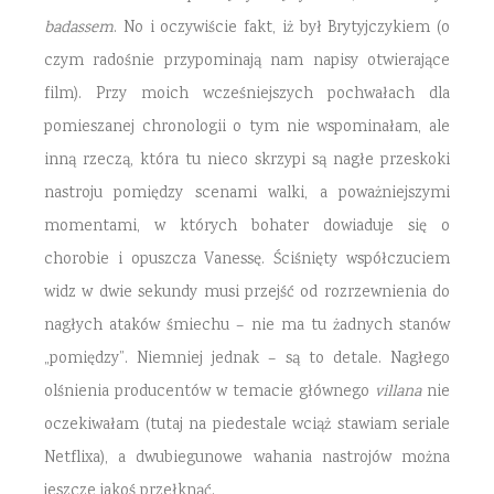
badassem
. No i oczywiście fakt, iż był Brytyjczykiem (o
czym radośnie przypominają nam napisy otwierające
film). Przy moich wcześniejszych pochwałach dla
pomieszanej chronologii o tym nie wspominałam, ale
inną rzeczą, która tu nieco skrzypi są nagłe przeskoki
nastroju pomiędzy scenami walki, a poważniejszymi
momentami, w których bohater dowiaduje się o
chorobie i opuszcza Vanessę. Ściśnięty współczuciem
widz w dwie sekundy musi przejść od rozrzewnienia do
nagłych ataków śmiechu – nie ma tu żadnych stanów
„pomiędzy”. Niemniej jednak – są to detale. Nagłego
olśnienia producentów w temacie głównego
villana
nie
oczekiwałam (tutaj na piedestale wciąż stawiam seriale
Netflixa), a dwubiegunowe wahania nastrojów można
jeszcze jakoś przełknąć.