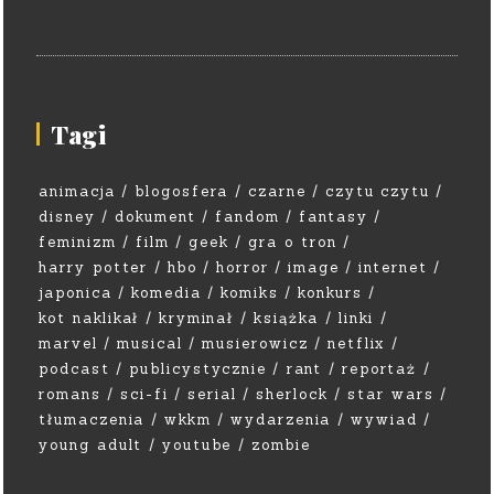
Tagi
animacja
blogosfera
czarne
czytu czytu
disney
dokument
fandom
fantasy
feminizm
film
geek
gra o tron
harry potter
hbo
horror
image
internet
japonica
komedia
komiks
konkurs
kot naklikał
kryminał
książka
linki
marvel
musical
musierowicz
netflix
podcast
publicystycznie
rant
reportaż
romans
sci-fi
serial
sherlock
star wars
tłumaczenia
wkkm
wydarzenia
wywiad
young adult
youtube
zombie