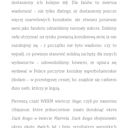
dostaniemy ich kolejne 60). Dla fanów to świetna
wiadomość – nie tylko dlatego, że dostaniemy jeszcze
więcej marvelowych komiksów, ale również ponieważ
sami jako fandom odnieśliśmy niemały sukces. Daliśmy
radę utrzymać na rynku poważną komiksową serię (a nie
oszukujmy się – z początku nie było wiadomo, czy to
wypali), co powinno stanowić solidną zachętę dla innych
wydawnictw – udowodniliśmy bowiem, że opłaca się
wydawać w Polsce poczytne komiksy superbohaterskie
(dodam – w przestępnej cenie), bo znajdzie się całkiem
dużo osób, którzy je kupią.
Pierwszą część WKKM wieńczy
Siege
, czyli po naszemu
Oblężenie
, które jednocześnie miało domknąć okres
Dark Reign w
świecie Marvela.
Dark Reign
obejmowało
okres około dwóch lat i było rezultatem wszystkich