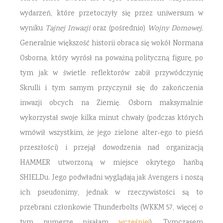
wydarzeń, które przetoczyły się przez uniwersum w
wyniku
Tajnej Inwazji
oraz (pośrednio)
Wojny Domowej.
Generalnie większość historii obraca się wokół Normana
Osborna, który wyrósł na poważną polityczną figurę, po
tym jak w świetle reflektorów zabił przywódczynię
Skrulli i tym samym przyczynił się do zakończenia
inwazji obcych na Ziemię. Osborn maksymalnie
wykorzystał swoje kilka minut chwały (podczas których
wmówił wszystkim, że jego zielone alter-ego to pieśń
przeszłości) i przejął dowodzenia nad organizacją
HAMMER utworzoną w miejsce okrytego hańbą
SHIELDu. Jego podwładni wyglądają jak Avengers i noszą
ich pseudonimy, jednak w rzeczywistości są to
przebrani członkowie Thunderbolts (WKKM 57, więcej o
tym numerze pisałam
wcześniej
). Tymczasem