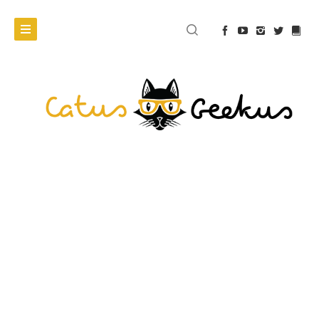
KOMIKS
WKKM 60
'Oblężenie’ –