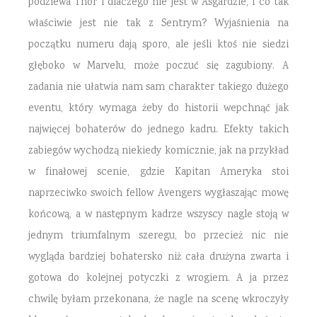
podziewa Thor i dlaczego nie jest w Asgardzie, i co tak
właściwie jest nie tak z Sentrym? Wyjaśnienia na
początku numeru dają sporo, ale jeśli ktoś nie siedzi
głęboko w Marvelu, może poczuć się zagubiony. A
zadania nie ułatwia nam sam charakter takiego dużego
eventu, który wymaga żeby do historii wepchnąć jak
najwięcej bohaterów do jednego kadru. Efekty takich
zabiegów wychodzą niekiedy komicznie, jak na przykład
w finałowej scenie, gdzie Kapitan Ameryka stoi
naprzeciwko swoich fellow Avengers wygłaszając mowę
końcową, a w następnym kadrze wszyscy nagle stoją w
jednym triumfalnym szeregu, bo przecież nic nie
wygląda bardziej bohatersko niż cała drużyna zwarta i
gotowa do kolejnej potyczki z wrogiem. A ja przez
chwilę byłam przekonana, że nagle na scenę wkroczyły