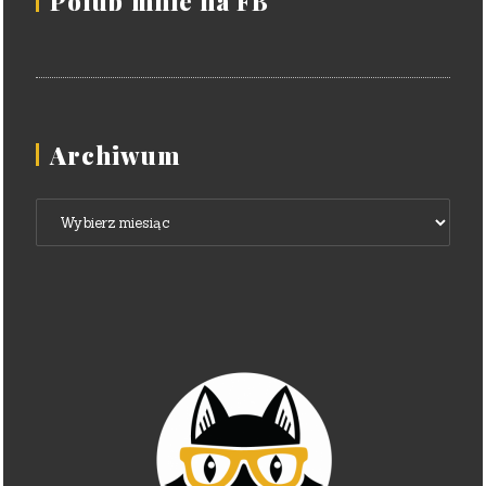
Polub mnie na FB
Archiwum
Archiwum