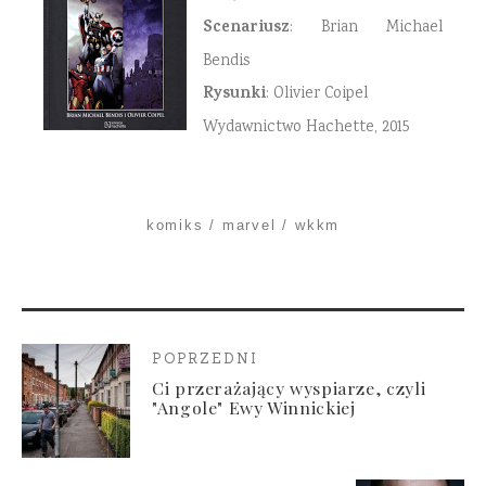
Scenariusz
: Brian Michael
Bendis
Rysunki
: Olivier Coipel
Wydawnictwo Hachette, 2015
komiks
marvel
wkkm
POPRZEDNI
Ci przerażający wyspiarze, czyli
"Angole" Ewy Winnickiej