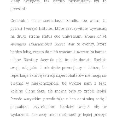
klony Avengers, tak bardzo nienaturalny był to
przeskok.
Generalnie lubię scenariusze Bendisa, bo wiem, że
potrafi tworzyć historie, które rzeczywiście wywracają
na drugą stronę status quo uniwersum.
House of M,
Avengers: Disassembled, Secret War
to eventy, które
bardzo lubię, często do nich wracam i uważam za bardzo
udane. Niestety
Siege
do pięt im nie dorasta. Spełnia
swoją rolę jako domknięcie pewnej ery i dobrze, bo
reperkusje aktu rejestracji superbohaterów nie mogą się
ciągnąć w nieskończoność, bo wyjdzie nam z tego
kolejne Clone Saga, ale można było to zrobić lepiej.
Przede wszystkim przedłużając nieco centralną serię i
pozwalając czytelnikom bardziej wczuć się w
wydarzenia, tak żeby mieli możliwość je lepiej przeżyć