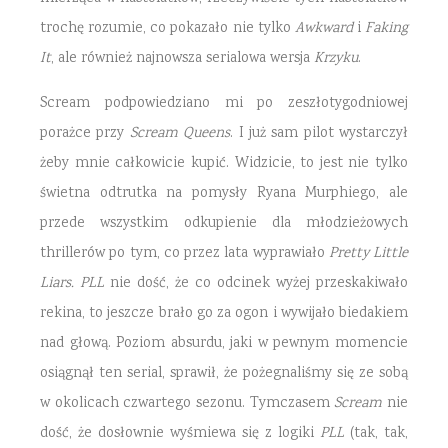
trochę rozumie, co pokazało nie tylko
Awkward
i
Faking
It
, ale również najnowsza serialowa wersja
Krzyku
.
Scream podpowiedziano mi po zeszłotygodniowej
porażce przy
Scream Queens
. I już sam pilot wystarczył
żeby mnie całkowicie kupić. Widzicie, to jest nie tylko
świetna odtrutka na pomysły Ryana Murphiego, ale
przede wszystkim odkupienie dla młodzieżowych
thrillerów po tym, co przez lata wyprawiało
Pretty Little
Liars. PLL
nie dość, że co odcinek wyżej przeskakiwało
rekina, to jeszcze brało go za ogon i wywijało biedakiem
nad głową. Poziom absurdu, jaki w pewnym momencie
osiągnął ten serial, sprawił, że pożegnaliśmy się ze sobą
w okolicach czwartego sezonu. Tymczasem
Scream
nie
dość, że dosłownie wyśmiewa się z logiki
PLL
(tak, tak,