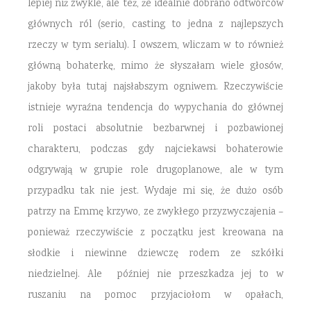
lepiej niż zwykle, ale też, że idealnie dobrano odtwórców
głównych ról (serio, casting to jedna z najlepszych
rzeczy w tym serialu). I owszem, wliczam w to również
główną bohaterkę, mimo że słyszałam wiele głosów,
jakoby była tutaj najsłabszym ogniwem. Rzeczywiście
istnieje wyraźna tendencja do wypychania do głównej
roli postaci absolutnie bezbarwnej i pozbawionej
charakteru, podczas gdy najciekawsi bohaterowie
odgrywają w grupie role drugoplanowe, ale w tym
przypadku tak nie jest. Wydaje mi się, że dużo osób
patrzy na Emmę krzywo, ze zwykłego przyzwyczajenia –
ponieważ rzeczywiście z początku jest kreowana na
słodkie i niewinne dziewczę rodem ze szkółki
niedzielnej. Ale później nie przeszkadza jej to w
ruszaniu na pomoc przyjaciołom w opałach,