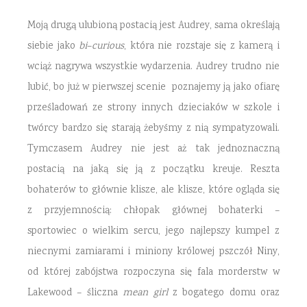
Moją drugą ulubioną postacią jest Audrey, sama określają
siebie jako
bi
–
curious
, która nie rozstaje się z kamerą i
wciąż nagrywa wszystkie wydarzenia. Audrey trudno nie
lubić, bo już w pierwszej scenie poznajemy ją jako ofiarę
prześladowań ze strony innych dzieciaków w szkole i
twórcy bardzo się starają żebyśmy z nią sympatyzowali.
Tymczasem Audrey nie jest aż tak jednoznaczną
postacią na jaką się ją z początku kreuje. Reszta
bohaterów to głównie klisze, ale klisze, które ogląda się
z przyjemnością: chłopak głównej bohaterki –
sportowiec o wielkim sercu, jego najlepszy kumpel z
niecnymi zamiarami i miniony królowej pszczół Niny,
od której zabójstwa rozpoczyna się fala morderstw w
Lakewood – śliczna
mean girl
z bogatego domu oraz