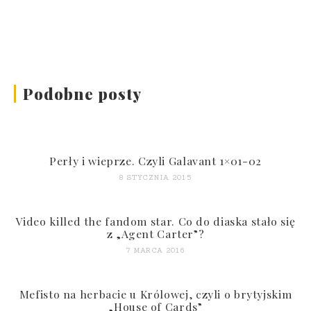
Podobne posty
Perły i wieprze. Czyli Galavant 1×01-02
8 STYCZNIA 2015
Video killed the fandom star. Co do diaska stało się
z „Agent Carter”?
7 MARCA 2016
Mefisto na herbacie u Królowej, czyli o brytyjskim
„House of Cards”