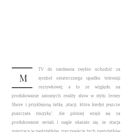
'Scream’ od MTV
14 PAŹDZIERNIKA 2015
0 COMMENTS
TV do niedawna zwykło uchodzić za
M
symbol ostatecznego upadku telewizji
rozrywkowej, a to ze względu na
produkowanie żałosnych reality show w stylu Jersey
Shore i przyklejoną łatkę „stacji, która kiedyś jeszcze
puszczała muzykę”. Ale później wzięli się za
produkowanie seriali i nagle okazało się, że stacja
mierząca w nastolatków, rzeczywiście tych nastolatków