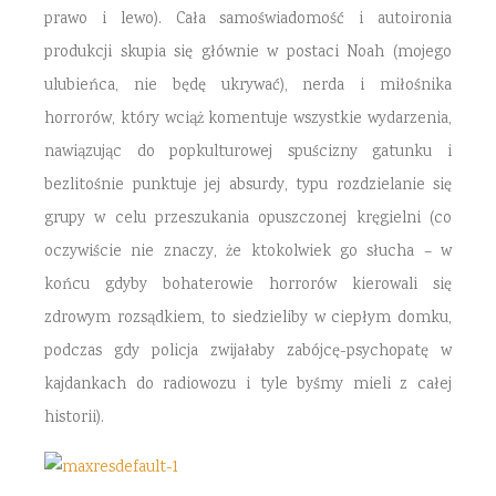
prawo i lewo). Cała samoświadomość i autoironia
produkcji skupia się głównie w postaci Noah (mojego
ulubieńca, nie będę ukrywać), nerda i miłośnika
horrorów, który wciąż komentuje wszystkie wydarzenia,
nawiązując do popkulturowej spuścizny gatunku i
bezlitośnie punktuje jej absurdy, typu rozdzielanie się
grupy w celu przeszukania opuszczonej kręgielni (co
oczywiście nie znaczy, że ktokolwiek go słucha – w
końcu gdyby bohaterowie horrorów kierowali się
zdrowym rozsądkiem, to siedzieliby w ciepłym domku,
podczas gdy policja zwijałaby zabójcę-psychopatę w
kajdankach do radiowozu i tyle byśmy mieli z całej
historii).