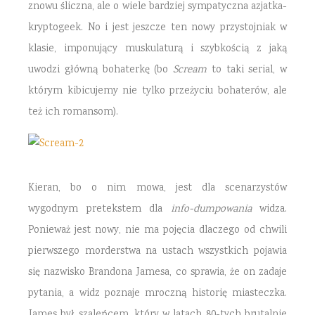
znowu śliczna, ale o wiele bardziej sympatyczna azjatka-
kryptogeek. No i jest jeszcze ten nowy przystojniak w
klasie, imponujący muskulaturą i szybkością z jaką
uwodzi główną bohaterkę (bo
Scream
to taki serial, w
którym kibicujemy nie tylko przeżyciu bohaterów, ale
też ich romansom).
Kieran, bo o nim mowa, jest dla scenarzystów
wygodnym pretekstem dla
info-dumpowania
widza.
Ponieważ jest nowy, nie ma pojęcia dlaczego od chwili
pierwszego morderstwa na ustach wszystkich pojawia
się nazwisko Brandona Jamesa, co sprawia, że on zadaje
pytania, a widz poznaje mroczną historię miasteczka.
James był szaleńcem, który w latach 80-tych brutalnie