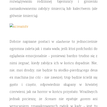
rozwiązywaniu rodzinnej tajemnicy i grożeniu
zamaskowanemu zabójcy śmiercią lub kalectwem (ale
głównie śmiercią).
Dobrze napisane postaci w
slasherze
to jednocześnie
ogromna zaleta jak i mała wada, jeśli ktoś podchodzi do
oglądania emocjonalnie – ponieważ bardzo trudno się z
nimi żegnać, kiedy zabójca ich w końcu dopadnie. Nie,
nie, moi drodzy, nie będzie tu słodko-pierdzącego deus
ex machina (no cóż – nie zawsze), trup będzie ścielił się
gęsto i często, odpowiednio skąpany w krwistej
czerwieni, jak na horror w końcu przystało. Wrażliwych
jednak pocieszę, że
Scream
nie epatuje
gorem
ani
wrzucaniem zmasakrowanych zwłok w kadr – jest tu