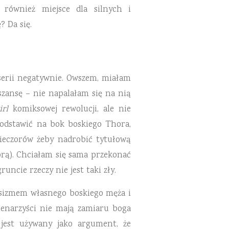
 również miejsce dla silnych i
? Da się.
 serii negatywnie. Owszem, miałam
szansę – nie napalałam się na nią
irl
komiksowej rewolucji, ale nie
odstawić na bok boskiego Thora,
wieczorów żeby nadrobić tytułową
iorą). Chciałam się sama przekonać
runcie rzeczy nie jest taki zły.
ksizmem własnego boskiego męża i
cenarzyści nie mają zamiaru boga
i jest używany jako argument, że