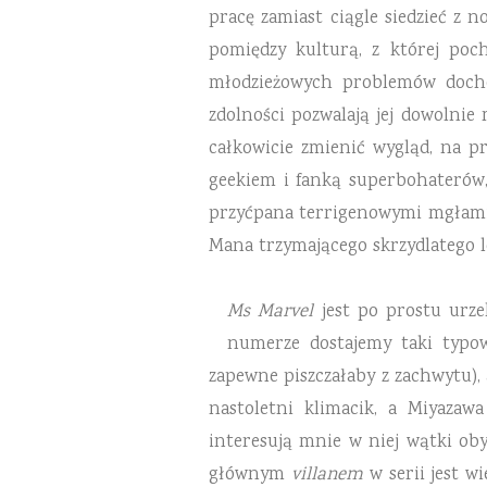
pracę zamiast ciągle siedzieć z 
pomiędzy kulturą, z której poc
młodzieżowych problemów docho
zdolności pozwalają jej dowolnie
całkowicie zmienić wygląd, na p
geekiem i fanką superbohaterów, 
przyćpana terrigenowymi mgłami 
Mana trzymającego skrzydlatego l
Ms Marvel
jest po prostu urze
numerze dostajemy taki typow
zapewne piszczałaby z zachwytu),
nastoletni klimacik, a Miyazaw
interesują mnie w niej wątki oby
głównym
villanem
w serii jest w