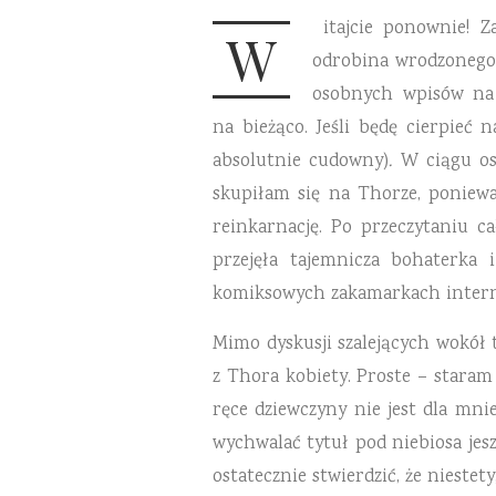
itajcie ponownie! 
W
odrobina wrodzonego l
osobnych wpisów na i
na bieżąco. Jeśli będę cierpieć 
absolutnie cudowny)
.
W ciągu os
skupiłam się na Thorze, poniewa
reinkarnację. Po przeczytaniu c
przejęła tajemnicza bohaterka 
komiksowych zakamarkach intern
Mimo dyskusji szalejących wokół 
z Thora kobiety. Proste – staram
ręce dziewczyny nie jest dla mn
wychwalać tytuł pod niebiosa jes
ostatecznie stwierdzić, że nieste