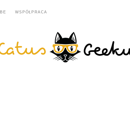
BE
WSPÓŁPRACA
KOMIKS
el vs Thor, czyli