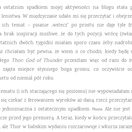
Za ostatnim spadkiem mojej aktywności na blogu stała 
enistwa. W międzyczasie udało mi się przeczytać i obejrzeć
ch temat – pisanie „wstecz” po prostu nie daje tyle fra
na brak inspiracji możliwe, że do tych pozycji wrócę (zwł
tatnich dwóch tygodni miałam sporo czasu żeby nadrobić
ż chciałam być pewna, że wiem o co chodzi, kiedy będę s
ałego
Thor: God of Thunder
przeszłam więc od razu do 
i zajęła miejsce słynnego boga gromu, co oczywiście o
etu od niemal pół roku.
tematu (i ich staczającego się poziomu) nie wypowiadałam 
 się czekać z ferowaniem wyroków aż daną rzecz przeczyta
ie jednoznaczna z ostatecznym upadkiem
. Ale nie je
Thora
zcze przed jego premierą. A teraz, kiedy w końcu przeczyta
ty, ale Thor w babskim wydaniu rozczarowuje i wkurza zaraz