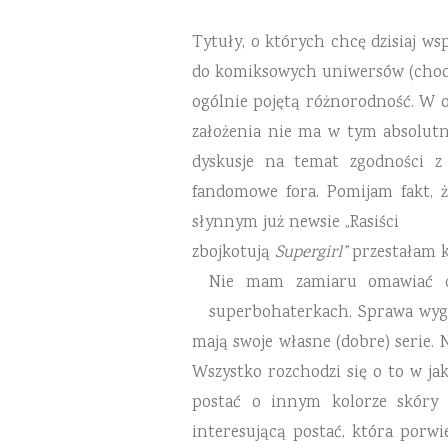
Tytuły, o których chcę dzisiaj ws
do komiksowych uniwersów (chodzi
ogólnie pojętą różnorodność. W o
założenia nie ma w tym absolutn
dyskusje na temat zgodności z
fandomowe fora. Pomijam fakt, 
słynnym już newsie „Rasiści
zbojkotują
Supergirl”
przestałam k
Nie
mam zamiaru omawiać ca
superbohaterkach. Sprawa wygl
mają swoje
własne (dobre) serie. 
Wszystko rozchodzi się o to w ja
postać o innym kolorze skóry a
interesującą postać, która
porwi