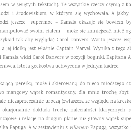
nosem w świętych tekstach). Te wszystkie rzeczy czynią z K
hodzi i środowiskiem, w którym się wychowała. A jakby
dzi jeszcze supermoc – Kamala okazuje się bowiem by
 manipulować swoim ciałem – może się zmniejszać, mieć og
rzykład tak aby wyglądać Carol Danvers. Warto jeszcze ws
a jej idolką jest właśnie Captain Marvel. Wynika z tego ab
Kamala widzi Carol Danvers w pozycji boginki, Kapitana A
eniwca. Istota geekostwa uchwycona w jednym kadrze.
kającą perełką, może i skierowaną do nieco młodszego czy
o mangowy wątek romantyczny, dla mnie trochę zbyt sło
 ale niezaprzeczalnie uroczą (zwłaszcza ze względu na kres
a okazjonalnie dokłada trochę naleciałości klasycznych
czajowe i relacje na drugim planie niż główny wątek supe
ielka Papuga. A w zestawieniu z
villanem
Papugą, wszystko i