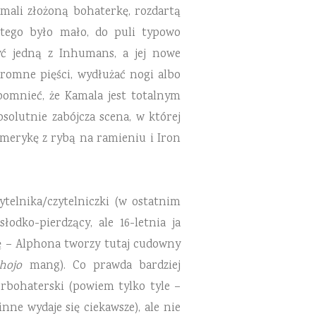
amali złożoną bohaterkę, rozdartą
 tego było mało, do puli typowo
ć jedną z Inhumans, a jej nowe
romne pięści, wydłużać nogi albo
pomnieć, że Kamala jest totalnym
solutnie zabójcza scena, w której
merykę z rybą na ramieniu i Iron
telnika/czytelniczki (w ostatnim
dko-pierdzący, ale 16-letnia ja
kę – Alphona tworzy tutaj cudowny
shojo
mang). Co prawda bardziej
rbohaterski (powiem tylko tyle –
nne wydaje się ciekawsze), ale nie