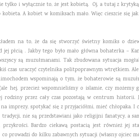
ie tylko i wyłącznie
to, że jest kobietą. Oj, a tutaj z
krytyką
o
kobieta. A kobiet w komiksach mało. Więc cieszcie się ja
ładem na to, że da się stworzyć świetny komiks o dziew
d jej płcią . Jakby tego było mało główna bohaterka – Ka
i wszyscy są muzułmanami. Tak zbudowana sytuacja mogł
akiś czas uraczyć czytelnika politpoprawnym wtrętkiem. Ale
y mimochodem wspominają o tym, że bohaterowie są muzuł
ale hej, przecież wspomnieliśmy o islamie, czy możemy go
j rodziny przez cały czas pozostają w centrum historii. 
 na imprezy, spotykać się z przyjaciółmi, mieć chłopaka. I
tradycji, nie są przedstawiani jako religijni fanatycy, a sa
przykrości. Bardzo ciekawą postacią jest również jej sta
, co prowadzi do kilku zabawnych sytuacji (własny ojciec 