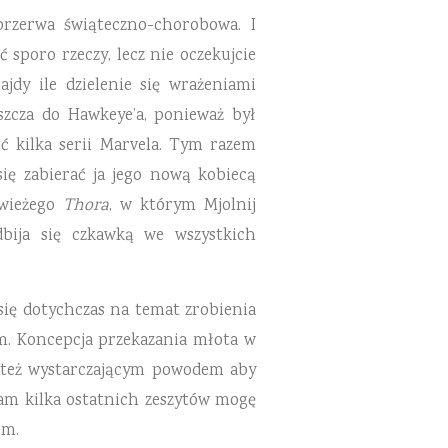
przerwa świąteczno-chorobowa. I
 sporo rzeczy, lecz nie oczekujcie
jdy ile dzielenie się wrażeniami
aszcza do Hawkeye’a, ponieważ był
 kilka serii Marvela. Tym razem
ię zabierać ja jego nową kobiecą
świeżego
Thora
, w którym Mjolnij
dbija się czkawką we wszystkich
się dotychczas na temat zrobienia
m. Koncepcja przekazania młota w
st też wystarczającym powodem aby
łam kilka ostatnich zeszytów mogę
em.