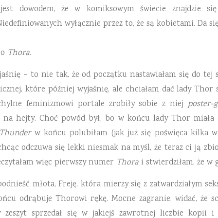
 jest dowodem, że w komiksowym świecie znajdzie się
edefiniowanych wyłącznie przez to, że są kobietami. Da się
go
Thora
.
aśnię – to nie tak, że od początku nastawiałam się do tej
znej, które później wyjaśnię, ale chciałam dać lady Thor 
ychylne feminizmowi portale zrobiły sobie z niej
poster-g
ę na hejty. Choć powód był, bo w końcu lady Thor miała 
 Thunder
w końcu polubiłam (jak już się poświęca kilka 
 chcąc odczuwa się lekki niesmak na myśl, że teraz ci ją zb
zeczytałam więc pierwszy numer
Thora
i stwierdziłam, że w g
dnieść młota, Freję, która mierzy się z zatwardziałym se
ońcu odrąbuje Thorowi rękę. Mocne zagranie, widać, że s
zeszyt sprzedał się w jakiejś zawrotnej liczbie kopii 