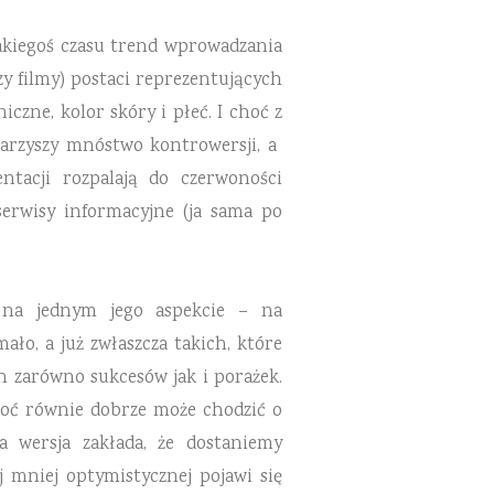
akiegoś czasu trend wprowadzania
y filmy) postaci reprezentujących
zne, kolor skóry i płeć. I choć z
warzyszy mnóstwo kontrowersji, a
tacji rozpalają do czerwoności
erwisy informacyjne (ja sama po
ć na
jednym jego aspekcie – na
ło, a już zwłaszcza takich, które
h zarówno sukcesów jak i porażek.
hoć równie dobrze może
chodzić o
na wersja zakłada, że dostaniemy
ej mniej
optymistycznej pojawi się