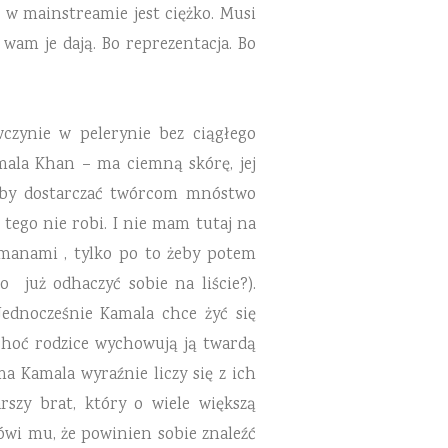
 w mainstreamie jest ciężko. Musi
k wam je dają. Bo
reprezentacja. Bo
czynie w pelerynie bez ciągłego
mala Khan – ma ciemną skórę, jej
aby dostarczać twórcom mnóstwo
 tego nie robi. I nie mam tutaj na
manami , tylko po to żeby potem
 już odhaczyć sobie na liście?).
Jednocześnie Kamala chce żyć się
 choć rodzice wychowują ją twardą
ma Kamala wyraźnie liczy się z ich
rszy brat, który o wiele większą
mówi mu, że powinien sobie znaleźć