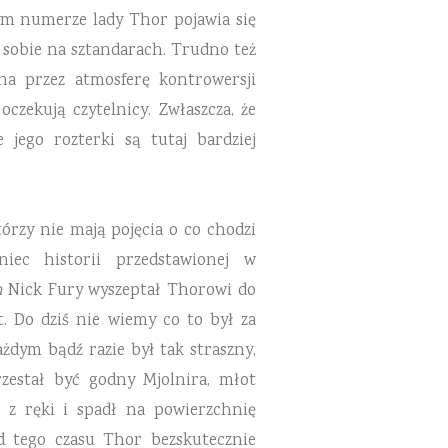
zym numerze lady Thor pojawia się
 sobie na sztandarach. Trudno też
a przez atmosferę kontrowersji
czekują czytelnicy. Zwłaszcza, że
 jego rozterki są tutaj bardziej
tórzy nie mają pojęcia o co chodzi
iec historii przedstawionej
w
n
Nick Fury wyszeptał
Thorowi do
t. Do dziś nie wiemy co to był za
każdym bądź razie
był tak straszny,
zestał być godny Mjolnira, młot
 z ręki i
spadł na powierzchnię
Od tego czasu Thor bezskutecznie