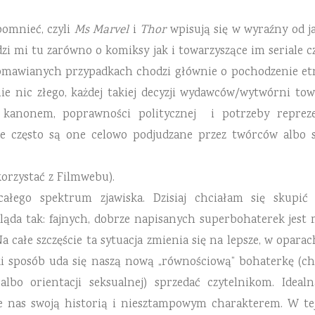
pomnieć, czyli
Ms Marvel
i
Thor
wpisują się w wyraźny od j
 mi tu zarówno o komiksy jak i towarzyszące im seriale cz
mawianych przypadkach chodzi głównie o pochodzenie etnic
ie nic złego, każdej takiej decyzji wydawców/wytwórni to
 kanonem, poprawności politycznej i potrzeby reprezen
że często są one celowo podjudzane przez twórców albo s
orzystać z Filmwebu).
łego spektrum zjawiska. Dzisiaj chciałam się skupi
ąda tak: fajnych, dobrze
napisanych superbohaterek jest ma
Na całe szczęście ta sytuacja zmienia się na lepsze, w
oparac
ki
sposób uda się naszą nową „równościową” bohaterkę (c
lbo orientacji seksualnej) sprzedać
czytelnikom. Ideal
e nas swoją historią i niesztampowym charakterem. W t