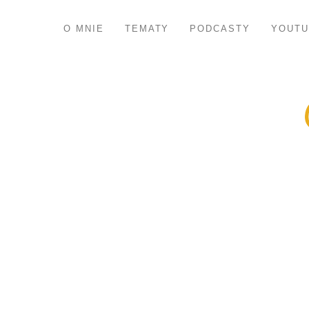
O MNIE
TEMATY
PODCASTY
YOUTU
Ms Marv