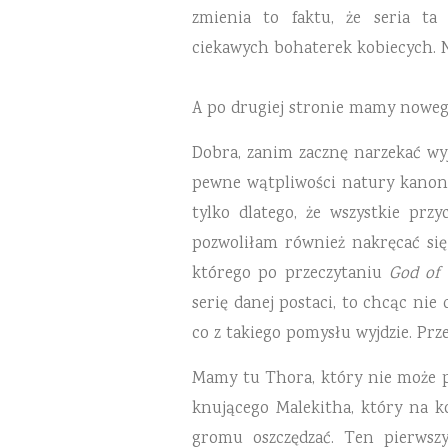
zmienia to faktu, że seria ta
ciekawych bohaterek kobiecych. Ni
A po
drugiej stronie mamy nowe
Dobra, zanim zacznę narzekać wyj
pewne wątpliwości natury kanonic
tylko dlatego, że wszystkie prz
pozwoliłam również nakręcać si
którego po przeczytaniu
God of
serię danej postaci, to chcąc nie
co z takiego pomysłu wyjdzie. Pr
Mamy tu Thora, który nie może po
knującego Malekitha, który na k
gromu oszczędzać. Ten pierwszy 