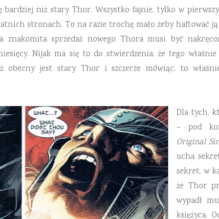
 bardziej niż stary Thor. Wszystko fajnie, tylko w pierws
atnich stronach. To na razie trochę mało żeby haftować ją
a znakomita sprzedaż nowego Thora musi być nakręcon
sięcy. Nijak ma się to do stwierdzenia, że tego właśnie o
ż obecny jest stary Thor i szczerze mówiąc, to właśnie
Dla
tych, k
– pod kon
Original Si
ucha sekre
sekret, w 
że Thor pr
wypadł mu
księżyca. 