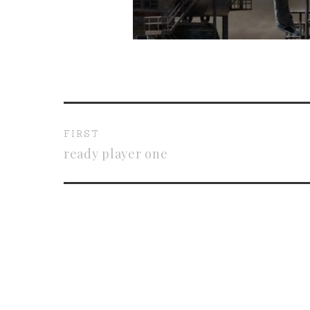
FIRST
ready player one