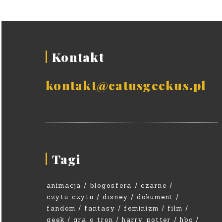
Kontakt
kontakt@catusgeekus.pl
Tagi
animacja
blogosfera
czarne
czytu czytu
disney
dokument
fandom
fantasy
feminizm
film
geek
gra o tron
harry potter
hbo