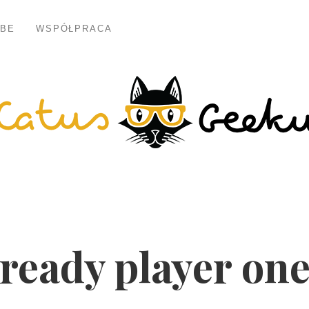
BE
WSPÓŁPRACA
ready player on