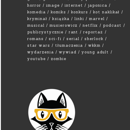
horror
image
internet
japonica
komedia
komiks
konkurs
kot naklikał
kryminał
książka
linki
marvel
musical
musierowicz
netflix
podcast
publicystycznie
rant
reportaż
romans
sci-fi
serial
sherlock
star wars
tłumaczenia
wkkm
wydarzenia
wywiad
young adult
youtube
zombie