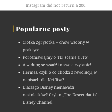
Instagram did not return a 200.
Popularne posty
Ciotka Zgryzotka – chów wsobny w
praktyce
Porozmawiajmy o TEJ scenie z „To”
A w dupę se wsadź to swoje czytanie!
Hermes, czyli o co chodzi z rewolucją w
napisach dla Netflixa?
Dlaczego Disney nienawidzi
nastolatków? Czyli o „The Descendants”
Disney Channel