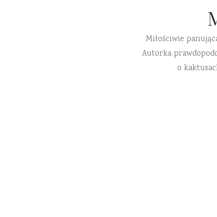
Miłościwie panując
Autorka prawdopodobn
o kaktusac