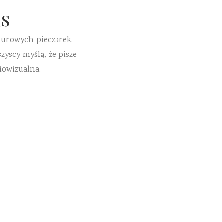
s
surowych pieczarek.
zyscy myślą, że pisze
iowizualna.