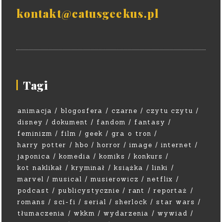
kontakt@catusgeekus.pl
Tagi
animacja
blogosfera
czarne
czytu czytu
disney
dokument
fandom
fantasy
feminizm
film
geek
gra o tron
harry potter
hbo
horror
image
internet
japonica
komedia
komiks
konkurs
kot naklikał
kryminał
książka
linki
marvel
musical
musierowicz
netflix
podcast
publicystycznie
rant
reportaż
romans
sci-fi
serial
sherlock
star wars
tłumaczenia
wkkm
wydarzenia
wywiad