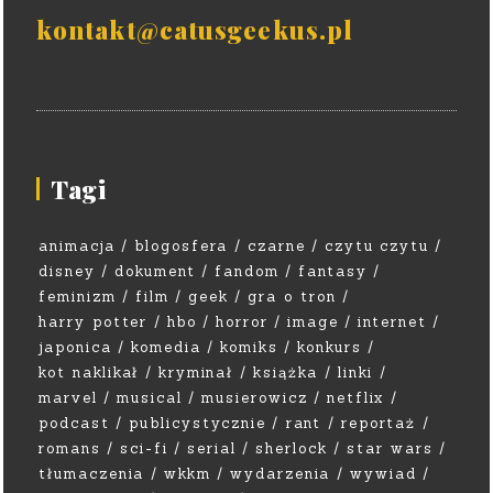
kontakt@catusgeekus.pl
Tagi
animacja
blogosfera
czarne
czytu czytu
disney
dokument
fandom
fantasy
feminizm
film
geek
gra o tron
harry potter
hbo
horror
image
internet
japonica
komedia
komiks
konkurs
kot naklikał
kryminał
książka
linki
marvel
musical
musierowicz
netflix
podcast
publicystycznie
rant
reportaż
romans
sci-fi
serial
sherlock
star wars
tłumaczenia
wkkm
wydarzenia
wywiad