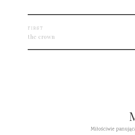
FIRST
the crown
Miłościwie panując