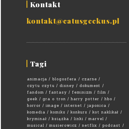
Kontakt
kontakt@catusgeekus.pl
Tagi
animacja
blogosfera
czarne
czytu czytu
disney
dokument
fandom
fantasy
feminizm
film
geek
gra o tron
harry potter
hbo
horror
image
internet
japonica
komedia
komiks
konkurs
kot naklikał
kryminał
książka
linki
marvel
musical
musierowicz
netflix
podcast