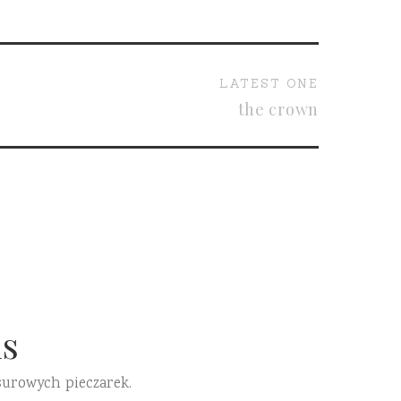
LATEST ONE
the crown
s
surowych pieczarek.