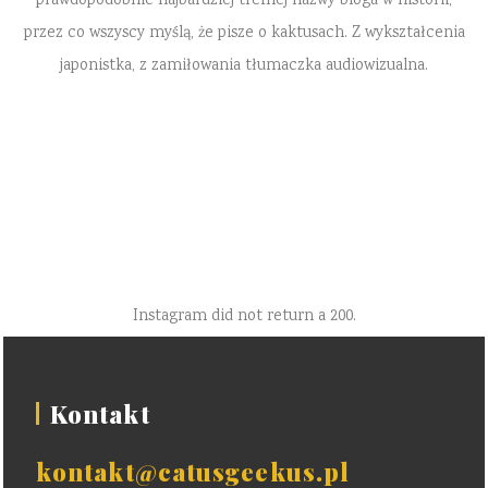
prawdopodobnie najbardziej trefnej nazwy bloga w historii,
przez co wszyscy myślą, że pisze o kaktusach. Z wykształcenia
japonistka, z zamiłowania tłumaczka audiowizualna.
Instagram did not return a 200.
Kontakt
kontakt@catusgeekus.pl