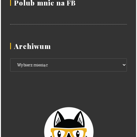
Polub mnie na FB
Archiwum
Archiwum