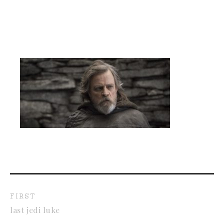
FIRST
last jedi luke