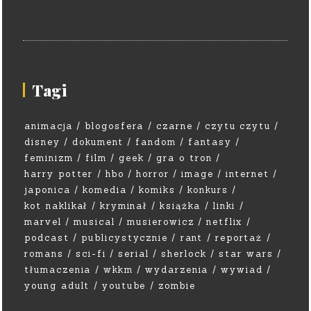
Tagi
animacja
blogosfera
czarne
czytu czytu
disney
dokument
fandom
fantasy
feminizm
film
geek
gra o tron
harry potter
hbo
horror
image
internet
japonica
komedia
komiks
konkurs
kot naklikał
kryminał
książka
linki
marvel
musical
musierowicz
netflix
podcast
publicystycznie
rant
reportaż
romans
sci-fi
serial
sherlock
star wars
tłumaczenia
wkkm
wydarzenia
wywiad
young adult
youtube
zombie