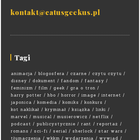
kontakt@catusgeekus.pl
Tagi
animacja
blogosfera
czarne
czytu czytu
disney
dokument
fandom
fantasy
feminizm
film
geek
gra o tron
harry potter
hbo
horror
image
internet
japonica
komedia
komiks
konkurs
kot naklikał
kryminał
książka
linki
marvel
musical
musierowicz
netflix
podcast
publicystycznie
rant
reportaż
romans
sci-fi
serial
sherlock
star wars
tłumaczenia
wkkm
wydarzenia
wywiad