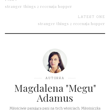
stranger things 2 recenzja hopper
LATEST ONE
stranger things 2 recenzja hopper
AUTORKA
Magdalena "Megu"
Adamus
Miłościwie panująca pani na tych włościach. Miłośniczka