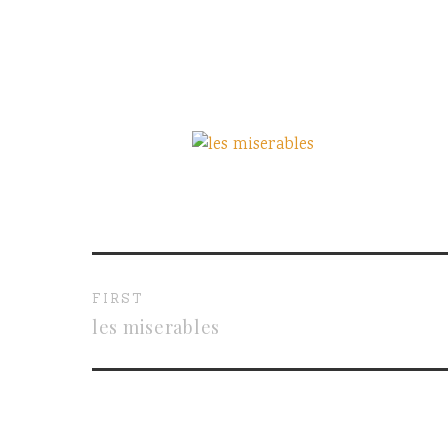
FIRST
les miserables