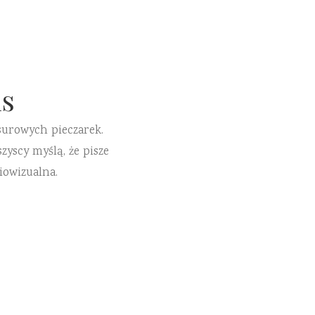
s
surowych pieczarek.
zyscy myślą, że pisze
iowizualna.