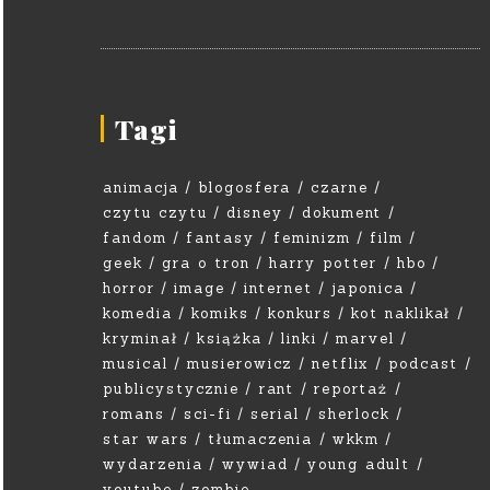
Tagi
animacja
blogosfera
czarne
czytu czytu
disney
dokument
fandom
fantasy
feminizm
film
geek
gra o tron
harry potter
hbo
horror
image
internet
japonica
komedia
komiks
konkurs
kot naklikał
kryminał
książka
linki
marvel
musical
musierowicz
netflix
podcast
publicystycznie
rant
reportaż
romans
sci-fi
serial
sherlock
star wars
tłumaczenia
wkkm
wydarzenia
wywiad
young adult
youtube
zombie