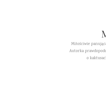
Miłościwie panując
Autorka prawdopodobn
o kaktusac