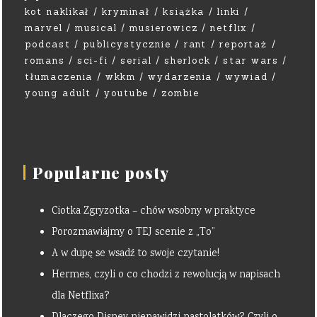
kot naklikał
kryminał
książka
linki
marvel
musical
musierowicz
netflix
podcast
publicystycznie
rant
reportaż
romans
sci-fi
serial
sherlock
star wars
tłumaczenia
wkkm
wydarzenia
wywiad
young adult
youtube
zombie
Popularne posty
Ciotka Zgryzotka – chów wsobny w praktyce
Porozmawiajmy o TEJ scenie z „To”
A w dupę se wsadź to swoje czytanie!
Hermes, czyli o co chodzi z rewolucją w napisach
dla Netflixa?