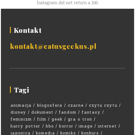
Instagram did not return a 200.
Kontakt
kontakt@catusgeekus.pl
Tagi
animacja
blogosfera
czarne
czytu czytu
disney
dokument
fandom
fantasy
feminizm
film
geek
gra o tron
harry potter
hbo
horror
image
internet
japonica
komedia
komiks
konkurs