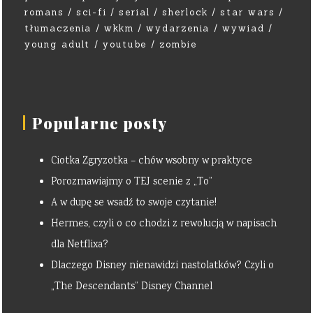
romans
sci-fi
serial
sherlock
star wars
tłumaczenia
wkkm
wydarzenia
wywiad
young adult
youtube
zombie
Popularne posty
Ciotka Zgryzotka – chów wsobny w praktyce
Porozmawiajmy o TEJ scenie z „To”
A w dupę se wsadź to swoje czytanie!
Hermes, czyli o co chodzi z rewolucją w napisach
dla Netflixa?
Dlaczego Disney nienawidzi nastolatków? Czyli o
„The Descendants” Disney Channel