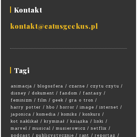
Kontakt
kontakt@catusgeekus.pl
Tagi
animacja
blogosfera
czarne
czytu czytu
disney
dokument
fandom
fantasy
feminizm
film
geek
gra o tron
harry potter
hbo
horror
image
internet
japonica
komedia
komiks
konkurs
kot naklikał
kryminał
książka
linki
marvel
musical
musierowicz
netflix
podcast
publicystycznie
rant
reportaż