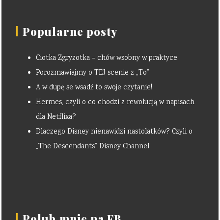
Popularne posty
Ciotka Zgryzotka – chów wsobny w praktyce
Porozmawiajmy o TEJ scenie z „To”
A w dupę se wsadź to swoje czytanie!
Hermes, czyli o co chodzi z rewolucją w napisach
dla Netflixa?
Dlaczego Disney nienawidzi nastolatków? Czyli o
„The Descendants” Disney Channel
Polub mnie na FB