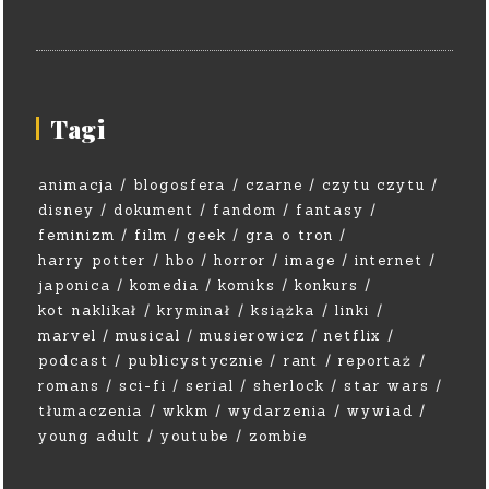
Tagi
animacja
blogosfera
czarne
czytu czytu
disney
dokument
fandom
fantasy
feminizm
film
geek
gra o tron
harry potter
hbo
horror
image
internet
japonica
komedia
komiks
konkurs
kot naklikał
kryminał
książka
linki
marvel
musical
musierowicz
netflix
podcast
publicystycznie
rant
reportaż
romans
sci-fi
serial
sherlock
star wars
tłumaczenia
wkkm
wydarzenia
wywiad
young adult
youtube
zombie