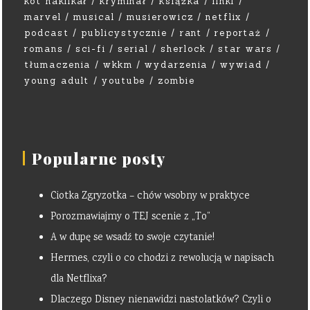
kot naklikał
kryminał
książka
linki
marvel
musical
musierowicz
netflix
podcast
publicystycznie
rant
reportaż
romans
sci-fi
serial
sherlock
star wars
tłumaczenia
wkkm
wydarzenia
wywiad
young adult
youtube
zombie
Popularne posty
Ciotka Zgryzotka – chów wsobny w praktyce
Porozmawiajmy o TEJ scenie z „To”
A w dupę se wsadź to swoje czytanie!
Hermes, czyli o co chodzi z rewolucją w napisach
dla Netflixa?
Dlaczego Disney nienawidzi nastolatków? Czyli o