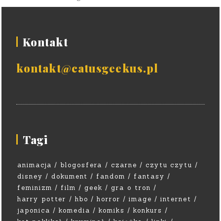
Kontakt
kontakt@catusgeekus.pl
Tagi
animacja
blogosfera
czarne
czytu czytu
disney
dokument
fandom
fantasy
feminizm
film
geek
gra o tron
harry potter
hbo
horror
image
internet
japonica
komedia
komiks
konkurs