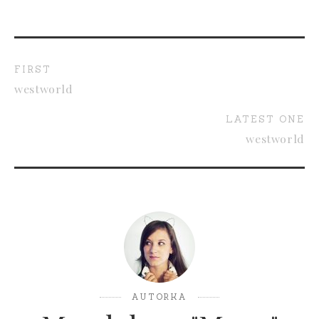
FIRST
westworld
LATEST ONE
westworld
AUTORKA