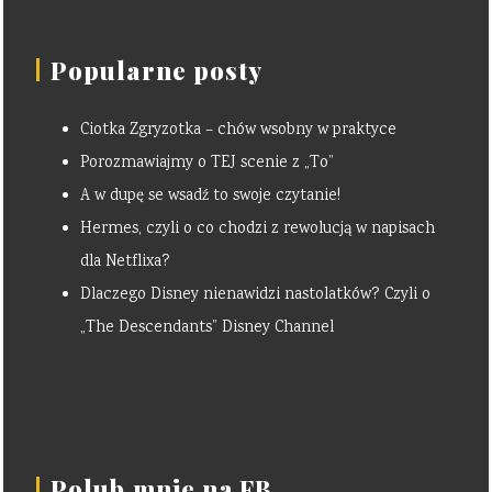
Popularne posty
Ciotka Zgryzotka – chów wsobny w praktyce
Porozmawiajmy o TEJ scenie z „To”
A w dupę se wsadź to swoje czytanie!
Hermes, czyli o co chodzi z rewolucją w napisach
dla Netflixa?
Dlaczego Disney nienawidzi nastolatków? Czyli o
„The Descendants” Disney Channel
Polub mnie na FB