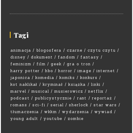
Tagi
animacja
blogosfera
czarne
czytu czytu
disney
dokument
fandom
fantasy
feminizm
film
geek
gra o tron
harry potter
hbo
horror
image
internet
japonica
komedia
komiks
konkurs
kot naklikał
kryminał
książka
linki
marvel
musical
musierowicz
netflix
podcast
publicystycznie
rant
reportaż
romans
sci-fi
serial
sherlock
star wars
tłumaczenia
wkkm
wydarzenia
wywiad
young adult
youtube
zombie