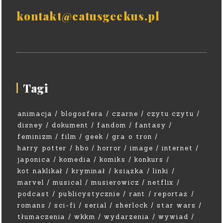
kontakt@catusgeekus.pl
Tagi
animacja
blogosfera
czarne
czytu czytu
disney
dokument
fandom
fantasy
feminizm
film
geek
gra o tron
harry potter
hbo
horror
image
internet
japonica
komedia
komiks
konkurs
kot naklikał
kryminał
książka
linki
marvel
musical
musierowicz
netflix
podcast
publicystycznie
rant
reportaż
romans
sci-fi
serial
sherlock
star wars
tłumaczenia
wkkm
wydarzenia
wywiad