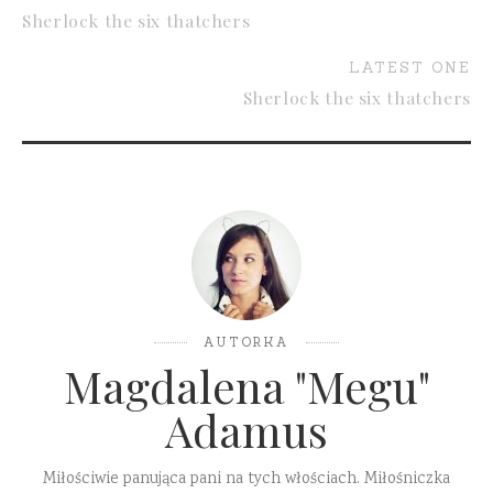
Sherlock the six thatchers
LATEST ONE
Sherlock the six thatchers
AUTORKA
Magdalena "Megu"
Adamus
Miłościwie panująca pani na tych włościach. Miłośniczka