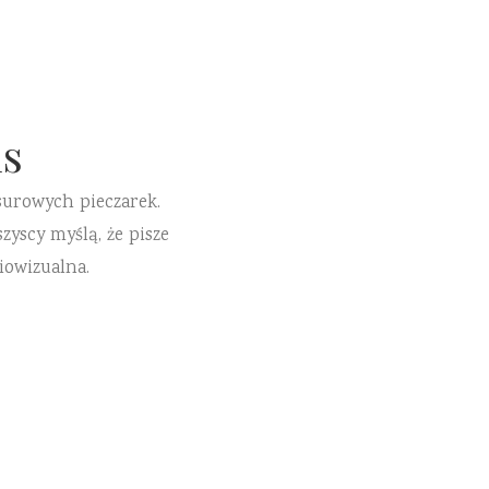
s
surowych pieczarek.
zyscy myślą, że pisze
iowizualna.