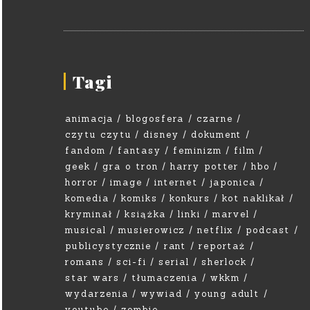
Tagi
animacja
blogosfera
czarne
czytu czytu
disney
dokument
fandom
fantasy
feminizm
film
geek
gra o tron
harry potter
hbo
horror
image
internet
japonica
komedia
komiks
konkurs
kot naklikał
kryminał
książka
linki
marvel
musical
musierowicz
netflix
podcast
publicystycznie
rant
reportaż
romans
sci-fi
serial
sherlock
star wars
tłumaczenia
wkkm
wydarzenia
wywiad
young adult
youtube
zombie