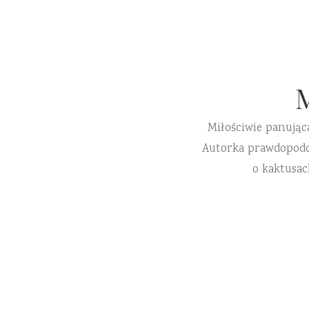
Miłościwie panując
Autorka prawdopodobn
o kaktusac