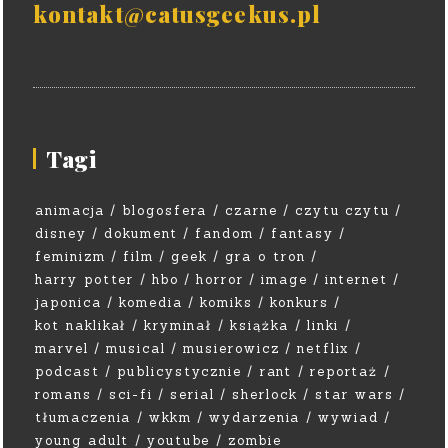
kontakt@catusgeekus.pl
Tagi
animacja
blogosfera
czarne
czytu czytu
disney
dokument
fandom
fantasy
feminizm
film
geek
gra o tron
harry potter
hbo
horror
image
internet
japonica
komedia
komiks
konkurs
kot naklikał
kryminał
książka
linki
marvel
musical
musierowicz
netflix
podcast
publicystycznie
rant
reportaż
romans
sci-fi
serial
sherlock
star wars
tłumaczenia
wkkm
wydarzenia
wywiad
young adult
youtube
zombie