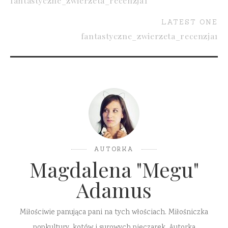
fantastyczne_zwierzeta_recenzja1
LATEST ONE
fantastyczne_zwierzeta_recenzja1
AUTORKA
Magdalena "Megu"
Adamus
Miłościwie panująca pani na tych włościach. Miłośniczka
popkultury, kotów i surowych pieczarek. Autorka