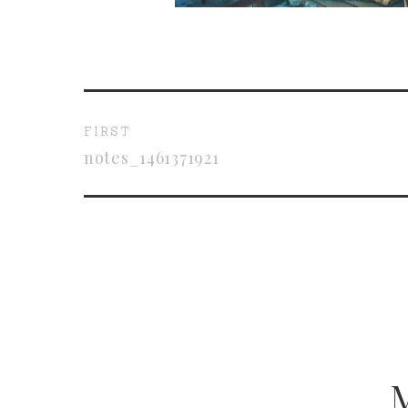
FIRST
notes_1461371921