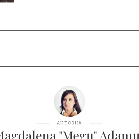
AUTORKA
Magdalena "Megu" Adamu