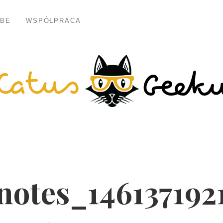
BE
WSPÓŁPRACA
notes_146137192