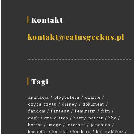
Kontakt
kontakt@catusgeekus.pl
Tagi
animacja
blogosfera
czarne
czytu czytu
disney
dokument
fandom
fantasy
feminizm
film
geek
gra o tron
harry potter
hbo
horror
image
internet
japonica
komedia
komiks
konkurs
kot naklikał