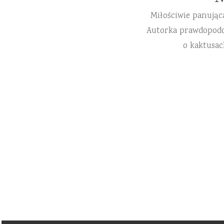
Miłościwie panując
Autorka prawdopodobn
o kaktusac