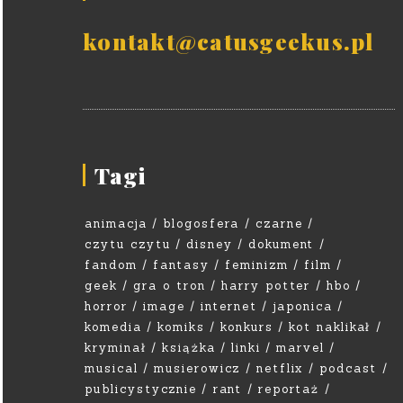
kontakt@catusgeekus.pl
Tagi
animacja
blogosfera
czarne
czytu czytu
disney
dokument
fandom
fantasy
feminizm
film
geek
gra o tron
harry potter
hbo
horror
image
internet
japonica
komedia
komiks
konkurs
kot naklikał
kryminał
książka
linki
marvel
musical
musierowicz
netflix
podcast
publicystycznie
rant
reportaż