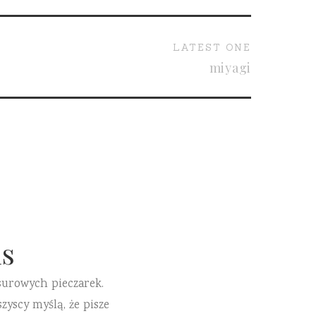
LATEST ONE
miyagi
s
surowych pieczarek.
zyscy myślą, że pisze