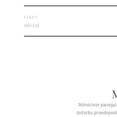
FIRST
miyagi
Miłościwie panując
Autorka prawdopodobn