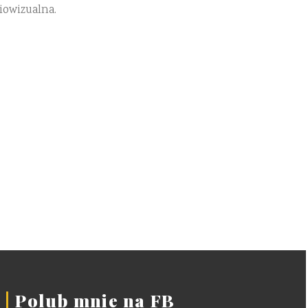
iowizualna.
Polub mnie na FB