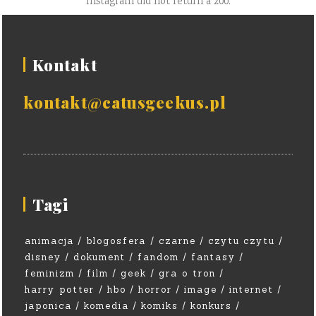
Instagram did not return a 200.
Kontakt
kontakt@catusgeekus.pl
Tagi
animacja
blogosfera
czarne
czytu czytu
disney
dokument
fandom
fantasy
feminizm
film
geek
gra o tron
harry potter
hbo
horror
image
internet
japonica
komedia
komiks
konkurs