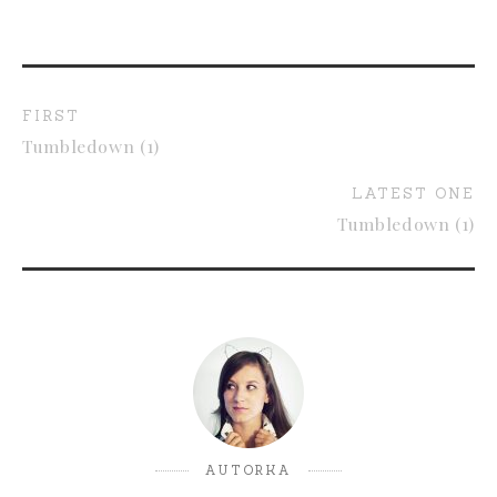
FIRST
Tumbledown (1)
LATEST ONE
Tumbledown (1)
AUTORKA