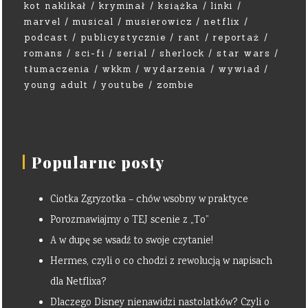
kot naklikał
kryminał
książka
linki
marvel
musical
musierowicz
netflix
podcast
publicystycznie
rant
reportaż
romans
sci-fi
serial
sherlock
star wars
tłumaczenia
wkkm
wydarzenia
wywiad
young adult
youtube
zombie
Popularne posty
Ciotka Zgryzotka – chów wsobny w praktyce
Porozmawiajmy o TEJ scenie z „To”
A w dupę se wsadź to swoje czytanie!
Hermes, czyli o co chodzi z rewolucją w napisach
dla Netflixa?
Dlaczego Disney nienawidzi nastolatków? Czyli o