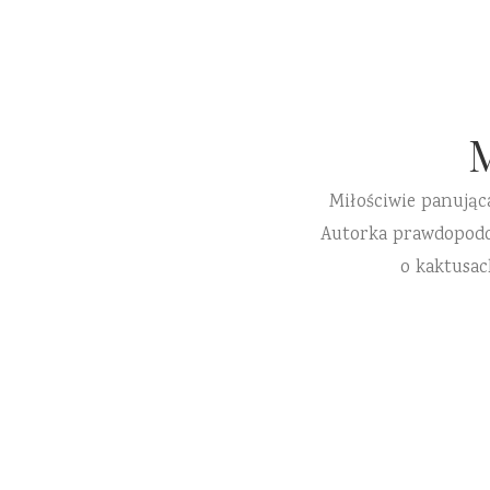
Miłościwie panując
Autorka prawdopodobn
o kaktusac