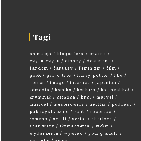
Tagi
animacja
blogosfera
czarne
czytu czytu
disney
dokument
fandom
fantasy
feminizm
film
geek
gra o tron
harry potter
hbo
horror
image
internet
japonica
komedia
komiks
konkurs
kot naklikał
kryminał
książka
linki
marvel
musical
musierowicz
netflix
podcast
publicystycznie
rant
reportaż
romans
sci-fi
serial
sherlock
star wars
tłumaczenia
wkkm
wydarzenia
wywiad
young adult
youtube
zombie