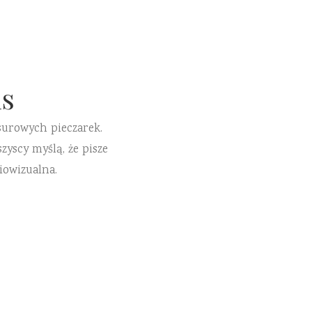
s
surowych pieczarek.
zyscy myślą, że pisze
iowizualna.