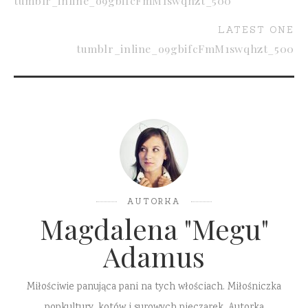
tumblr_inline_o9gbifcFmM1swqhzt_500
LATEST ONE
tumblr_inline_o9gbifcFmM1swqhzt_500
AUTORKA
Magdalena "Megu"
Adamus
Miłościwie panująca pani na tych włościach. Miłośniczka
popkultury, kotów i surowych pieczarek. Autorka