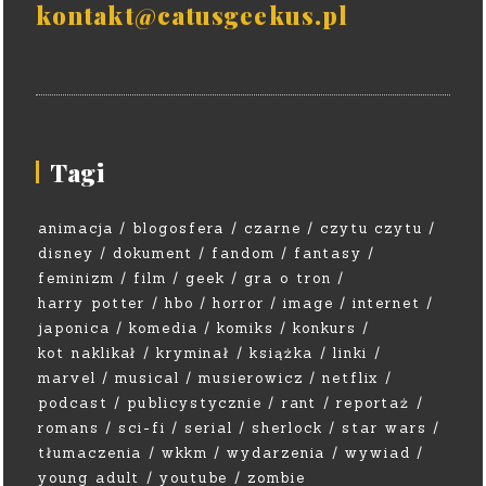
kontakt@catusgeekus.pl
Tagi
animacja
blogosfera
czarne
czytu czytu
disney
dokument
fandom
fantasy
feminizm
film
geek
gra o tron
harry potter
hbo
horror
image
internet
japonica
komedia
komiks
konkurs
kot naklikał
kryminał
książka
linki
marvel
musical
musierowicz
netflix
podcast
publicystycznie
rant
reportaż
romans
sci-fi
serial
sherlock
star wars
tłumaczenia
wkkm
wydarzenia
wywiad
young adult
youtube
zombie