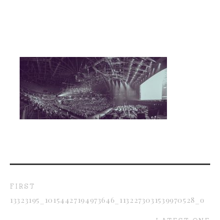
FIRST
13323195_10154427194973646_1132273031539970528_o