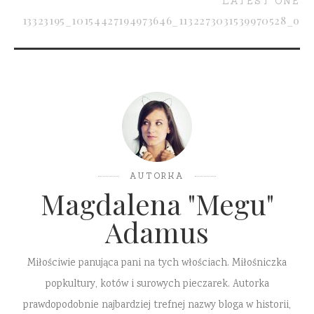
LATEST ONE
13323195_10154427194973646_1132273031539970528_o
AUTORKA
Magdalena "Megu"
Adamus
Miłościwie panująca pani na tych włościach. Miłośniczka
popkultury, kotów i surowych pieczarek. Autorka
prawdopodobnie najbardziej trefnej nazwy bloga w historii,