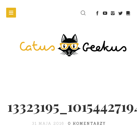
13323195_101544271
31 MAJA 2016
0 KOMENTARZY