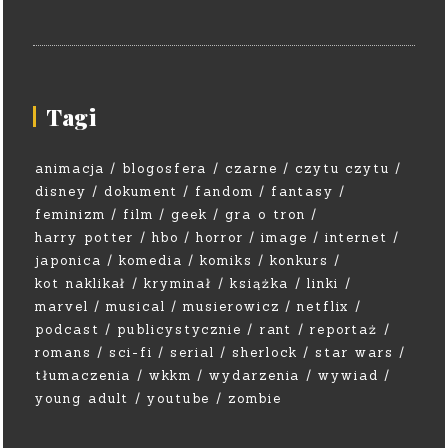
Tagi
animacja
blogosfera
czarne
czytu czytu
disney
dokument
fandom
fantasy
feminizm
film
geek
gra o tron
harry potter
hbo
horror
image
internet
japonica
komedia
komiks
konkurs
kot naklikał
kryminał
książka
linki
marvel
musical
musierowicz
netflix
podcast
publicystycznie
rant
reportaż
romans
sci-fi
serial
sherlock
star wars
tłumaczenia
wkkm
wydarzenia
wywiad
young adult
youtube
zombie