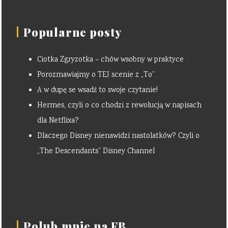
Popularne posty
Ciotka Zgryzotka – chów wsobny w praktyce
Porozmawiajmy o TEJ scenie z „To”
A w dupę se wsadź to swoje czytanie!
Hermes, czyli o co chodzi z rewolucją w napisach
dla Netflixa?
Dlaczego Disney nienawidzi nastolatków? Czyli o
„The Descendants” Disney Channel
Polub mnie na FB