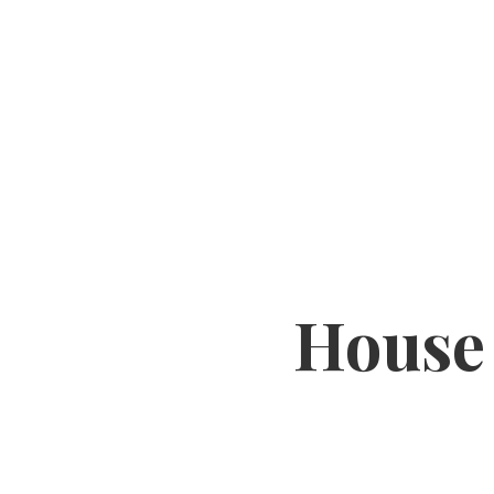
O MNIE
TEMATY
PODCASTY
YOUTU
House 