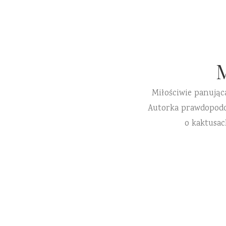
Miłościwie panując
Autorka prawdopodobn
o kaktusac