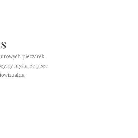
s
surowych pieczarek.
zyscy myślą, że pisze
iowizualna.