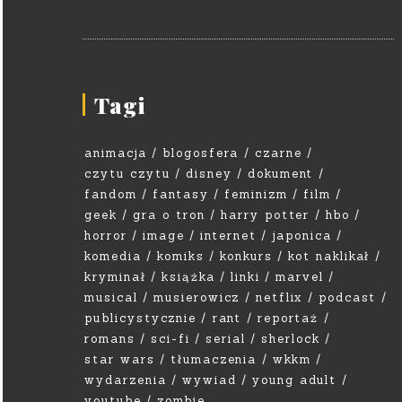
Tagi
animacja
blogosfera
czarne
czytu czytu
disney
dokument
fandom
fantasy
feminizm
film
geek
gra o tron
harry potter
hbo
horror
image
internet
japonica
komedia
komiks
konkurs
kot naklikał
kryminał
książka
linki
marvel
musical
musierowicz
netflix
podcast
publicystycznie
rant
reportaż
romans
sci-fi
serial
sherlock
star wars
tłumaczenia
wkkm
wydarzenia
wywiad
young adult
youtube
zombie