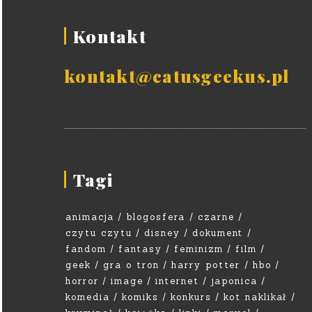
Kontakt
kontakt@catusgeekus.pl
Tagi
animacja
blogosfera
czarne
czytu czytu
disney
dokument
fandom
fantasy
feminizm
film
geek
gra o tron
harry potter
hbo
horror
image
internet
japonica
komedia
komiks
konkurs
kot naklikał