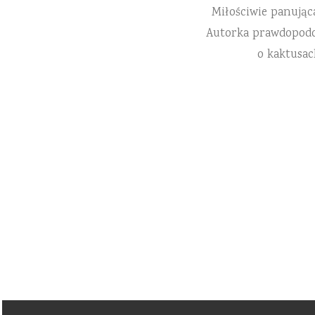
Miłościwie panując
Autorka prawdopodobn
o kaktusac