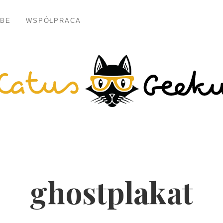
BE
WSPÓŁPRACA
ghostplakat