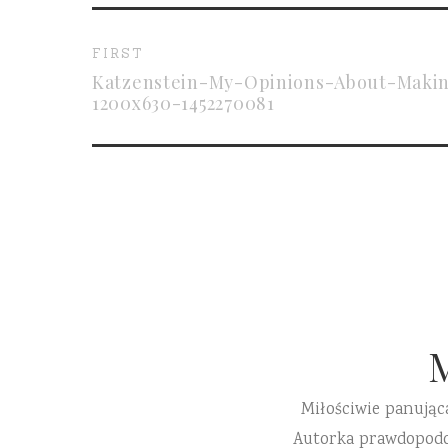
FIRST
Katzenstein-My-Opinions-About-Maki
1200x630-1452270081
Miłościwie panując
Autorka prawdopodobn