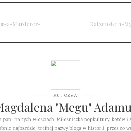
ng-a-Murderer-
Katzenstein-M
AUTORKA
Magdalena "Megu" Adamu
a pani na tych włościach. Miłośniczka popkultury, kotów i 
ie najbardziej trefnej nazwy bloga w historii, przez co ws