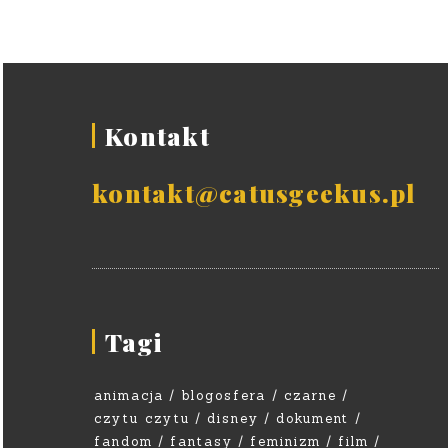
Kontakt
kontakt@catusgeekus.pl
Tagi
animacja
blogosfera
czarne
czytu czytu
disney
dokument
fandom
fantasy
feminizm
film