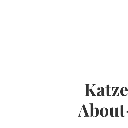
O MNIE
TEMATY
PODCASTY
YOUTU
Katz
About