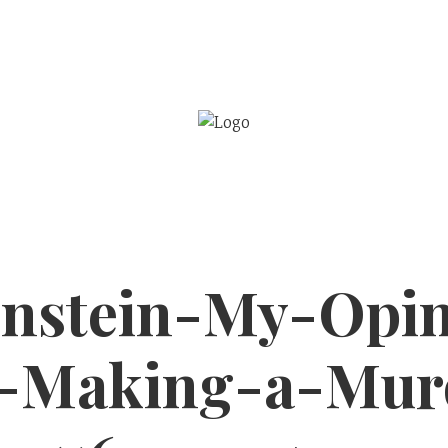
BE
WSPÓŁPRACA
enstein-My-Opin
-Making-a-Mur