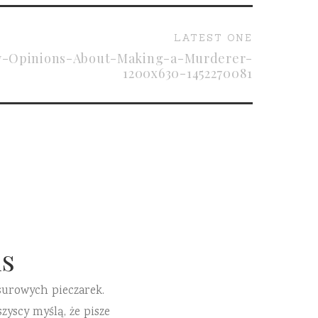
LATEST ONE
y-Opinions-About-Making-a-Murderer-
1200x630-1452270081
s
surowych pieczarek.
zyscy myślą, że pisze