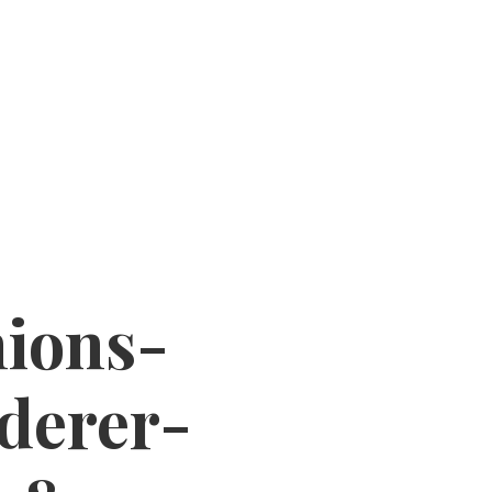
ions-
derer-