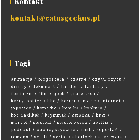
Kontakt
kontakt@catusgeekus.pl
Tagi
animacja
blogosfera
czarne
czytu czytu
disney
dokument
fandom
fantasy
feminizm
film
geek
gra o tron
harry potter
hbo
horror
image
internet
japonica
komedia
komiks
konkurs
kot naklikał
kryminał
książka
linki
marvel
musical
musierowicz
netflix
podcast
publicystycznie
rant
reportaż
romans
sci-fi
serial
sherlock
star wars