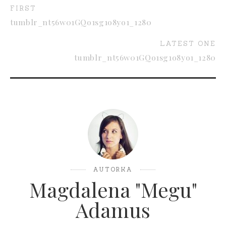
FIRST
tumblr_nt56w01GQo1sg1o8yo1_1280
LATEST ONE
tumblr_nt56w01GQo1sg1o8yo1_1280
AUTORKA
Magdalena "Megu"
Adamus