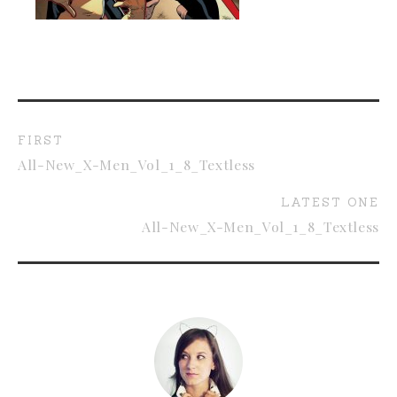
FIRST
All-New_X-Men_Vol_1_8_Textless
LATEST ONE
All-New_X-Men_Vol_1_8_Textless