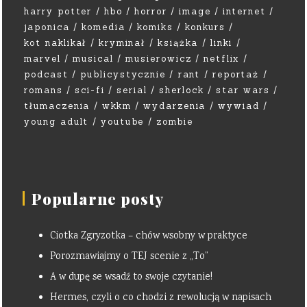
harry potter
hbo
horror
image
internet
japonica
komedia
komiks
konkurs
kot naklikał
kryminał
książka
linki
marvel
musical
musierowicz
netflix
podcast
publicystycznie
rant
reportaż
romans
sci-fi
serial
sherlock
star wars
tłumaczenia
wkkm
wydarzenia
wywiad
young adult
youtube
zombie
Popularne posty
Ciotka Zgryzotka – chów wsobny w praktyce
Porozmawiajmy o TEJ scenie z „To”
A w dupę se wsadź to swoje czytanie!
Hermes, czyli o co chodzi z rewolucją w napisach