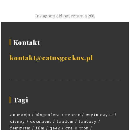
Instagram did not return a 200.
Kontakt
kontakt@catusgeekus.pl
Tagi
animacja
blogosfera
czarne
czytu czytu
disney
dokument
fandom
fantasy
feminizm
film
geek
gra o tron