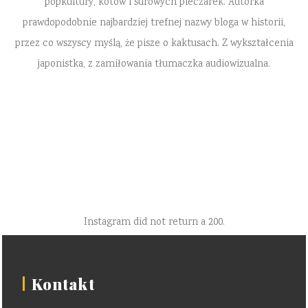
popkultury, kotów i surowych pieczarek. Autorka
prawdopodobnie najbardziej trefnej nazwy bloga w historii,
przez co wszyscy myślą, że pisze o kaktusach. Z wykształcenia
japonistka, z zamiłowania tłumaczka audiowizualna.
Instagram did not return a 200.
Kontakt