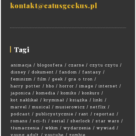
kontakt@catusgeekus.pl
Tagi
animacja
blogosfera
czarne
czytu czytu
disney
dokument
fandom
fantasy
feminizm
film
geek
gra o tron
harry potter
hbo
horror
image
internet
japonica
komedia
komiks
konkurs
kot naklikał
kryminał
książka
linki
marvel
musical
musierowicz
netflix
podcast
publicystycznie
rant
reportaż
romans
sci-fi
serial
sherlock
star wars
tłumaczenia
wkkm
wydarzenia
wywiad
young adult
youtube
zombie