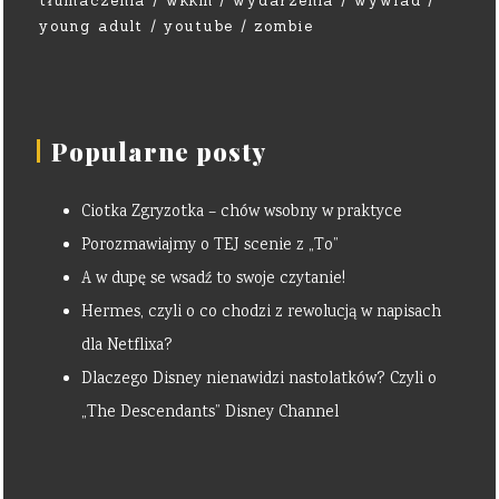
tłumaczenia
wkkm
wydarzenia
wywiad
young adult
youtube
zombie
Popularne posty
Ciotka Zgryzotka – chów wsobny w praktyce
Porozmawiajmy o TEJ scenie z „To”
A w dupę se wsadź to swoje czytanie!
Hermes, czyli o co chodzi z rewolucją w napisach
dla Netflixa?
Dlaczego Disney nienawidzi nastolatków? Czyli o
„The Descendants” Disney Channel