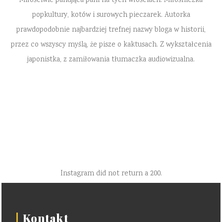
Miłościwie panująca pani na tych włościach. Miłośniczka
popkultury, kotów i surowych pieczarek. Autorka
prawdopodobnie najbardziej trefnej nazwy bloga w historii,
przez co wszyscy myślą, że pisze o kaktusach. Z wykształcenia
japonistka, z zamiłowania tłumaczka audiowizualna.
Instagram did not return a 200.
Kontakt