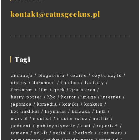
kontakt@catusgeekus.pl
Tagi
animacja
blogosfera
czarne
czytu czytu
disney
dokument
fandom
fantasy
feminizm
film
geek
gra o tron
harry potter
hbo
horror
image
internet
japonica
komedia
komiks
konkurs
kot naklikał
kryminał
książka
linki
marvel
musical
musierowicz
netflix
podcast
publicystycznie
rant
reportaż
romans
sci-fi
serial
sherlock
star wars