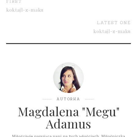
FIRST
koktajl-z-maku
LATEST ONE
koktajl-z-maku
AUTORKA
Magdalena "Megu"
Adamus