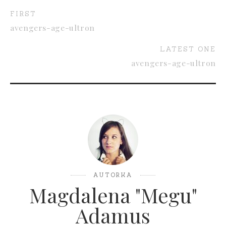
FIRST
avengers-age-ultron
LATEST ONE
avengers-age-ultron
AUTORKA
Magdalena "Megu"
Adamus