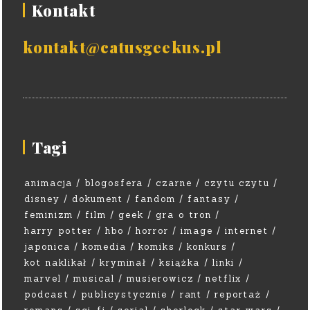
Kontakt
kontakt@catusgeekus.pl
Tagi
animacja
blogosfera
czarne
czytu czytu
disney
dokument
fandom
fantasy
feminizm
film
geek
gra o tron
harry potter
hbo
horror
image
internet
japonica
komedia
komiks
konkurs
kot naklikał
kryminał
książka
linki
marvel
musical
musierowicz
netflix
podcast
publicystycznie
rant
reportaż