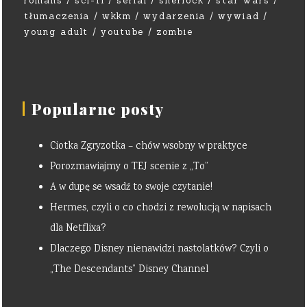
romans
sci-fi
serial
sherlock
star wars
tłumaczenia
wkkm
wydarzenia
wywiad
young adult
youtube
zombie
Popularne posty
Ciotka Zgryzotka – chów wsobny w praktyce
Porozmawiajmy o TEJ scenie z „To”
A w dupę se wsadź to swoje czytanie!
Hermes, czyli o co chodzi z rewolucją w napisach
dla Netflixa?
Dlaczego Disney nienawidzi nastolatków? Czyli o
„The Descendants” Disney Channel