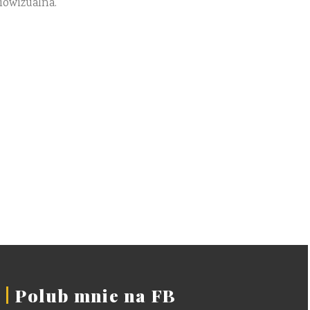
iowizualna.
Polub mnie na FB