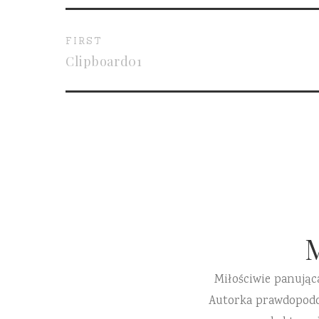
FIRST
Clipboard01
Miłościwie panując
Autorka prawdopodobn