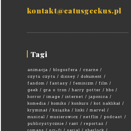
kontakt@catusgeekus.pl
Tagi
animacja
blogosfera
czarne
czytu czytu
disney
dokument
fandom
fantasy
feminizm
film
geek
gra o tron
harry potter
hbo
horror
image
internet
japonica
komedia
komiks
konkurs
kot naklikał
kryminał
książka
linki
marvel
musical
musierowicz
netflix
podcast
publicystycznie
rant
reportaż
romans
sci-fi
serial
sherlock