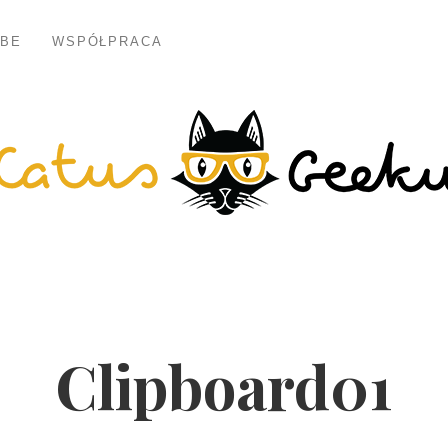
BE
WSPÓŁPRACA
Clipboard01