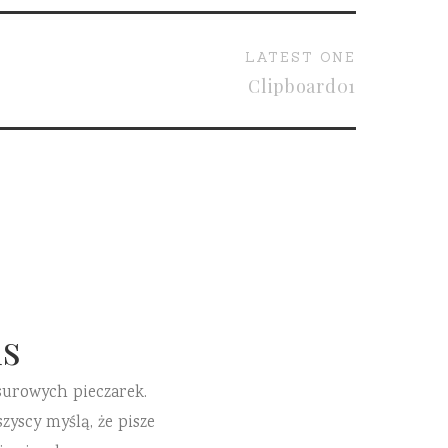
LATEST ONE
Clipboard01
s
surowych pieczarek.
zyscy myślą, że pisze