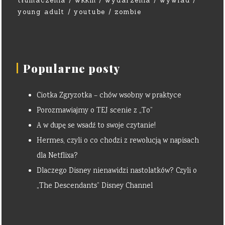
tłumaczenia
wkkm
wydarzenia
wywiad
young adult
youtube
zombie
Popularne posty
Ciotka Zgryzotka – chów wsobny w praktyce
Porozmawiajmy o TEJ scenie z „To”
A w dupę se wsadź to swoje czytanie!
Hermes, czyli o co chodzi z rewolucją w napisach
dla Netflixa?
Dlaczego Disney nienawidzi nastolatków? Czyli o
„The Descendants” Disney Channel