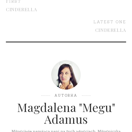
FIRST
CINDERELLA
LATEST ONE
CINDERELLA
AUTORKA
Magdalena "Megu"
Adamus