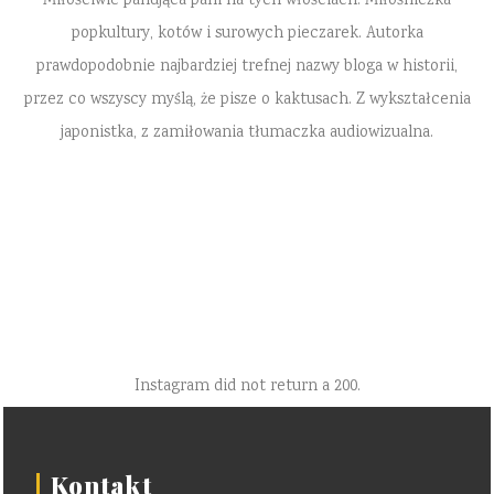
Miłościwie panująca pani na tych włościach. Miłośniczka
popkultury, kotów i surowych pieczarek. Autorka
prawdopodobnie najbardziej trefnej nazwy bloga w historii,
przez co wszyscy myślą, że pisze o kaktusach. Z wykształcenia
japonistka, z zamiłowania tłumaczka audiowizualna.
Instagram did not return a 200.
Kontakt