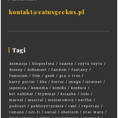
kontakt@catusgeekus.pl
Tagi
animacja
blogosfera
czarne
czytu czytu
disney
dokument
fandom
fantasy
feminizm
film
geek
gra o tron
harry potter
hbo
horror
image
internet
japonica
komedia
komiks
konkurs
kot naklikał
kryminał
książka
linki
marvel
musical
musierowicz
netflix
podcast
publicystycznie
rant
reportaż
romans
sci-fi
serial
sherlock
star wars