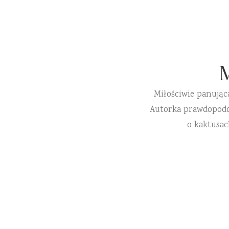
Miłościwie panując
Autorka prawdopodobn
o kaktusac