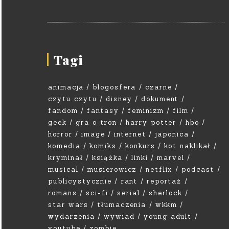
Tagi
animacja
blogosfera
czarne
czytu czytu
disney
dokument
fandom
fantasy
feminizm
film
geek
gra o tron
harry potter
hbo
horror
image
internet
japonica
komedia
komiks
konkurs
kot naklikał
kryminał
książka
linki
marvel
musical
musierowicz
netflix
podcast
publicystycznie
rant
reportaż
romans
sci-fi
serial
sherlock
star wars
tłumaczenia
wkkm
wydarzenia
wywiad
young adult
youtube
zombie