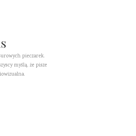
s
surowych pieczarek.
zyscy myślą, że pisze
iowizualna.