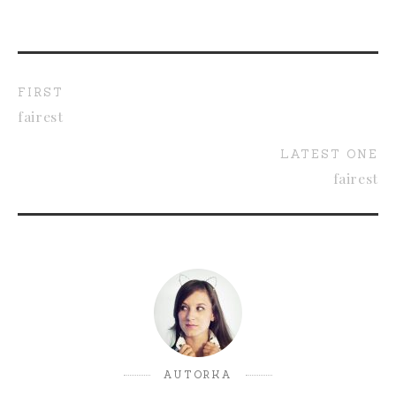
FIRST
fairest
LATEST ONE
fairest
AUTORKA