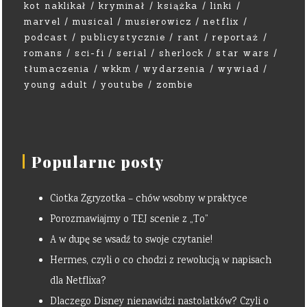
kot naklikał
kryminał
książka
linki
marvel
musical
musierowicz
netflix
podcast
publicystycznie
rant
reportaż
romans
sci-fi
serial
sherlock
star wars
tłumaczenia
wkkm
wydarzenia
wywiad
young adult
youtube
zombie
Popularne posty
Ciotka Zgryzotka – chów wsobny w praktyce
Porozmawiajmy o TEJ scenie z „To”
A w dupę se wsadź to swoje czytanie!
Hermes, czyli o co chodzi z rewolucją w napisach
dla Netflixa?
Dlaczego Disney nienawidzi nastolatków? Czyli o