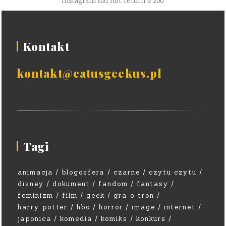
Instagram did not return a 200.
Kontakt
kontakt@catusgeekus.pl
Tagi
animacja
blogosfera
czarne
czytu czytu
disney
dokument
fandom
fantasy
feminizm
film
geek
gra o tron
harry potter
hbo
horror
image
internet
japonica
komedia
komiks
konkurs