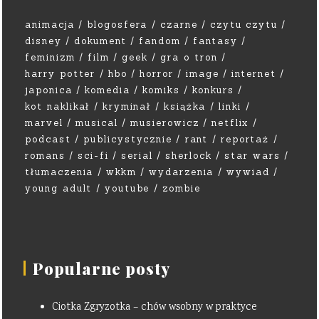
animacja
blogosfera
czarne
czytu czytu
disney
dokument
fandom
fantasy
feminizm
film
geek
gra o tron
harry potter
hbo
horror
image
internet
japonica
komedia
komiks
konkurs
kot naklikał
kryminał
książka
linki
marvel
musical
musierowicz
netflix
podcast
publicystycznie
rant
reportaż
romans
sci-fi
serial
sherlock
star wars
tłumaczenia
wkkm
wydarzenia
wywiad
young adult
youtube
zombie
Popularne posty
Ciotka Zgryzotka – chów wsobny w praktyce