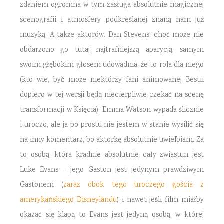
zdaniem ogromna w tym zasługa absolutnie magicznej
scenografii i atmosfery podkreślanej znaną nam już
muzyką. A także aktorów. Dan Stevens, choć może nie
obdarzono go tutaj najtrafniejszą aparycją, samym
swoim głębokim głosem udowadnia, że to rola dla niego
(kto wie, być może niektórzy fani animowanej Bestii
dopiero w tej wersji będą niecierpliwie czekać na scenę
transformacji w Księcia). Emma Watson wypada ślicznie
i uroczo, ale ja po prostu nie jestem w stanie wysilić się
na inny komentarz, bo aktorkę absolutnie uwielbiam. Za
to osobą, która kradnie absolutnie cały zwiastun jest
Luke Evans – jego Gaston jest jedynym prawdziwym
Gastonem (
zaraz obok tego uroczego gościa z
amerykańskiego Disneylandu
) i nawet jeśli film miałby
okazać się klapą to Evans jest jedyną osobą, w której