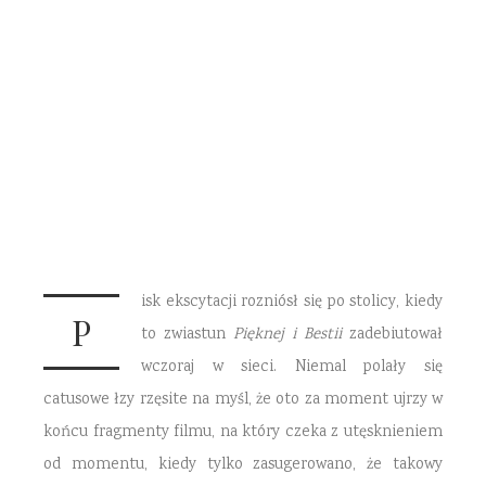
„Pięknej i Bestii”
15 LISTOPADA 2016
10 KOMENTARZY
isk ekscytacji rozniósł się po stolicy, kiedy
P
to zwiastun
Pięknej i Bestii
zadebiutował
wczoraj w sieci. Niemal polały się
catusowe łzy rzęsite na myśl, że oto za moment ujrzy w
końcu fragmenty filmu, na który czeka z utęsknieniem
od momentu, kiedy tylko zasugerowano, że takowy