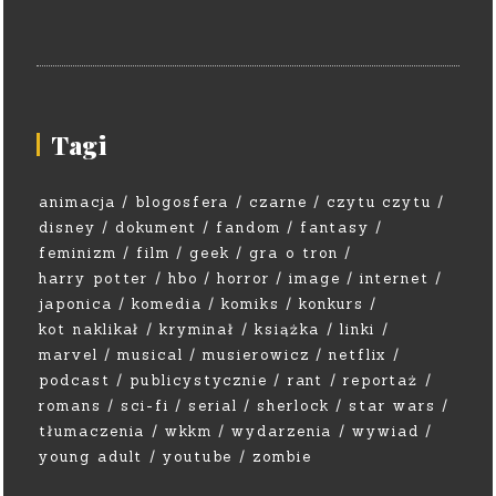
Tagi
animacja
blogosfera
czarne
czytu czytu
disney
dokument
fandom
fantasy
feminizm
film
geek
gra o tron
harry potter
hbo
horror
image
internet
japonica
komedia
komiks
konkurs
kot naklikał
kryminał
książka
linki
marvel
musical
musierowicz
netflix
podcast
publicystycznie
rant
reportaż
romans
sci-fi
serial
sherlock
star wars
tłumaczenia
wkkm
wydarzenia
wywiad
young adult
youtube
zombie