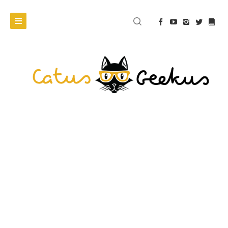
FILM
Wrażenia po
zwiastunie