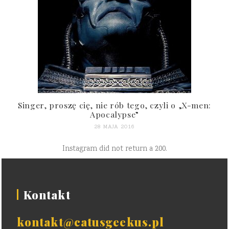
Singer, proszę cię, nie rób tego, czyli o „X-men:
Apocalypse”
28 MAJA 2016
Instagram did not return a 200.
Kontakt
kontakt@catusgeekus.pl