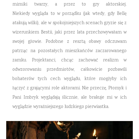
mimiki twarzy, a przez to gry aktorskiej.
Niekiedy wygląda to w porządku (jak wtedy, gdy Bellę
atakują wilki), ale w spokojniejszych scenach gryzie się z
wizerunkiem Bestii, jaki przez lata przechowywałam w
swojej głowie. Podobne z resztą obawy odczuwam
patrząc na pozostałych mieszkańców zaczarowanego
zamku. Projektanci, chcąc zachować realizm w
odwzorowaniu przedmiotów, całkowicie pozbawili
bohaterów tych cech wyglądu, które mogłyby ich
łączyć z grającymi role aktorami. Nie przeczę, Płomyk i
Pani Imbryk wyglądają ślicznie, ale brakuje mi w ich
wyglądzie wyraźniejszego ludzkiego pierwiastka.