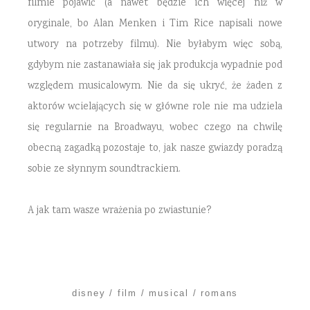
filmie pojawić (a nawet będzie ich więcej niż w
oryginale, bo Alan Menken i Tim Rice napisali nowe
utwory na potrzeby filmu). Nie byłabym więc sobą,
gdybym nie zastanawiała się jak produkcja wypadnie pod
względem musicalowym. Nie da się ukryć, że żaden z
aktorów wcielających się w główne role nie ma udziela
się regularnie na Broadwayu, wobec czego na chwilę
obecną zagadką pozostaje to, jak nasze gwiazdy poradzą
sobie ze słynnym soundtrackiem.
A jak tam wasze wrażenia po zwiastunie?
disney
film
musical
romans