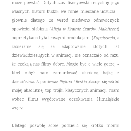
może powstać. Dotychczas disneyowski recycling jego
własnych historii budził we mnie mieszane uczucia –
głównie dlatego, że wśród niedawno odnowionych
opowieści słabizna (
Alicja w Krainie Czarów,
Maleficent
)
poprzetykana była lepszymi produkcjami (
Kopciuszek
), a
zabieranie się za adaptowanie złotych lat
dziewięćdziesiątych w animacji nie oznaczało od razu,
że czekają nas filmy dobre. Mogło być o wiele gorzej –
ktoś mógł nam zamordować ulubioną bajkę z
dzieciństwa. A ponieważ
Piękna i Bestia
plasuje się wśród
mojej absolutnej top trójki klasycznych animacji, mam
wobec filmu wygórowane oczekiwania. Himalajskie
wręcz.
Dlatego pozwolę sobie podzielić się krótko moimi