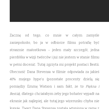
Zacznę od tego, co mnie w całym zamyśle
zaniepokoiło, bo ja w odbiorze filmu potrafię być
strasznie małostkowa – jeden mały szczegół, jedna
pierdółka w wizji twórców i już nie jestem w stanie filmu
w pełni docenić. Tutaj zgrzyta mi projekt postaci Bestii.
Obecność Dana Stevensa w filmie odpowiada za jakieś
40% mojego hype’u (pozostałe procenty dzielą się
pomiędzy Emmę Watson i sam fakt, że to
Piękna i
Bestia
), dlatego chciałabym żeby jego bohater wypadł na
ekranie jak najlepiej, ale tutaj jego wizerunku chyba nie
kupuję. Twarz Dana Stevensa została wtopiona w ramę z