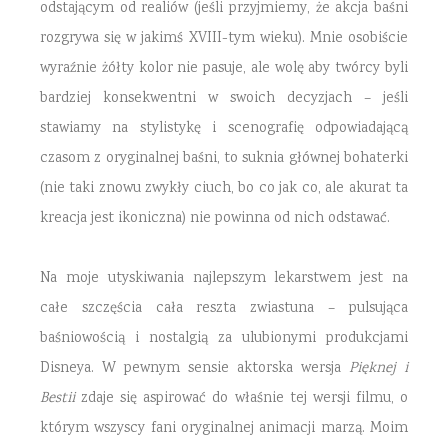
odstającym od realiów (jeśli przyjmiemy, że akcja baśni
rozgrywa się w jakimś XVIII-tym wieku). Mnie osobiście
wyraźnie żółty kolor nie pasuje, ale wolę aby twórcy byli
bardziej konsekwentni w swoich decyzjach – jeśli
stawiamy na stylistykę i scenografię odpowiadającą
czasom z oryginalnej baśni, to suknia głównej bohaterki
(nie taki znowu zwykły ciuch, bo co jak co, ale akurat ta
kreacja jest ikoniczna) nie powinna od nich odstawać.
Na moje utyskiwania najlepszym lekarstwem jest na
całe szczęścia cała reszta zwiastuna – pulsująca
baśniowością i nostalgią za ulubionymi produkcjami
Disneya. W pewnym sensie aktorska wersja
Pięknej i
Bestii
zdaje się aspirować do właśnie tej wersji filmu, o
którym wszyscy fani oryginalnej animacji marzą. Moim