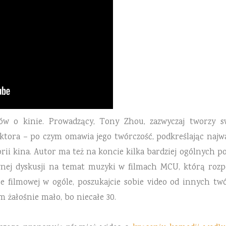
ów o kinie. Prowadzący, Tony Zhou, zazwyczaj tworzy 
ktora – po czym omawia jego twórczość, podkreślając najwa
torii kina. Autor ma też na koncie kilka bardziej ogólnych 
wnej dyskusji na temat muzyki w filmach MCU, którą rozpo
e filmowej w ogóle, poszukajcie sobie video od innych twó
m żałośnie mało, bo niecałe 30.