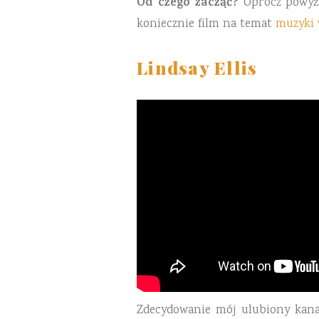
Od czego zacząć?
Oprócz powyż
koniecznie film na temat
muzyki
Lindsay Ellis
Zdecydowanie mój ulubiony kanał 