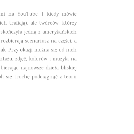
wymi na YouTube. I kiedy mówię
h trafiają), ale twórców, którzy
h skończyła jedną z amerykańskich
rozbierają scenariusz na części, a
tak. Przy okazji można się od nich
tażu, zdjęć, kolorów i muzyki na
ierając najnowsze dzieła bliskiej
i się trochę podciągnąć z teorii