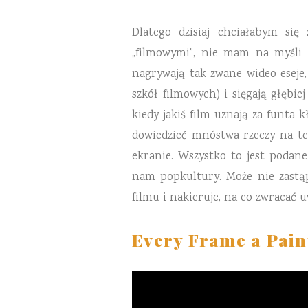
Dlatego dzisiaj chciałabym si
„filmowymi”, nie mam na myśli o
nagrywają tak zwane wideo eseje,
szkół filmowych) i sięgają głębie
kiedy jakiś film uznają za funta 
dowiedzieć mnóstwa rzeczy na te
ekranie. Wszystko to jest podane
nam popkultury. Może nie zastąp
filmu i nakieruje, na co zwracać 
Every Frame a Pain