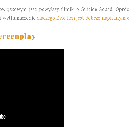
wiązkowym jest powyższy filmik o Suicide Squad. Opr
i wytłumaczenie
dlaczego Kylo Ren jest dobrze napisanym
creenplay