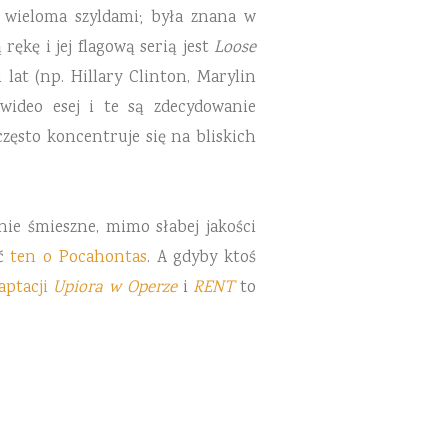
d wieloma szyldami; była znana w
ękę i jej flagową serią jest
Loose
at (np. Hillary Clinton, Marylin
 wideo esej i te są zdecydowanie
często koncentruje się na bliskich
znie śmieszne, mimo słabej jakości
ić
ten o Pocahontas
. A gdyby ktoś
aptacji
Upiora w Operze
i
RENT
to