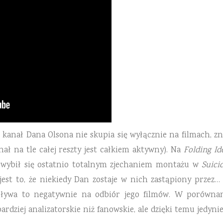
o kanał Dana Olsona nie skupia się wyłącznie na filmach, z
ał na tle całej reszty jest całkiem aktywny). Na
Folding Id
r wybił się ostatnio totalnym zjechaniem montażu w
Suici
est to, że niekiedy Dan zostaje w nich zastąpiony przez…
pływa to negatywnie na odbiór jego filmów. W porówna
dziej analizatorskie niż fanowskie, ale dzięki temu jedynie 