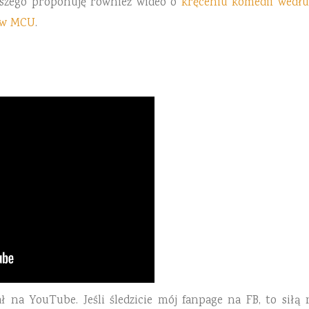
szego proponuję również wideo o
kręceniu komedii wedł
 w MCU
.
na YouTube. Jeśli śledzicie mój fanpage na FB, to siłą r