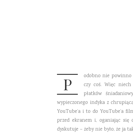
odobno nie powinno s
P
czy coś. Więc niec
płatków śniadaniow
wypieczonego indyka z chrupiącą
YouTube’a i to do YouTube’a fil
przed ekranem i, oganiając się
dyskutuje – żeby nie było, że ja t