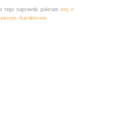
ócz tego naprawdę polecam
esej o
 czarnym charakterem
.