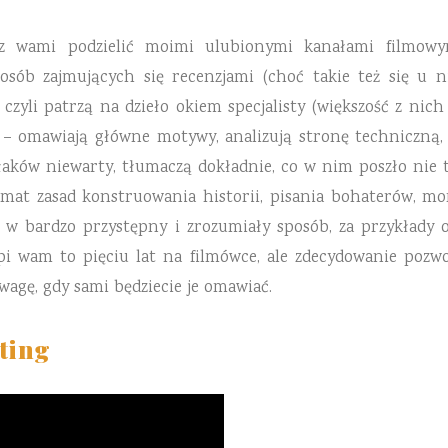
ę z wami podzielić moimi ulubionymi kanałami filmo
sób zajmujących się recenzjami (choć takie też się u nic
 czyli patrzą na dzieło okiem specjalisty (większość z nic
j – omawiają główne motywy, analizują stronę techniczną, 
kłaków niewarty, tłumaczą dokładnie, co w nim poszło nie 
mat zasad konstruowania historii, pisania bohaterów, mon
 w bardzo przystępny i zrozumiały sposób, za przykłady ob
i wam to pięciu lat na filmówce, ale zdecydowanie pozwol
uwagę, gdy sami będziecie je omawiać.
ting