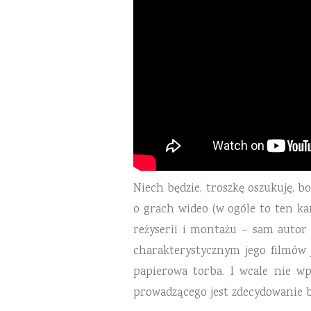
Niech będzie, troszkę oszukuję, b
o grach wideo (w ogóle to ten kan
reżyserii i montażu – sam auto
charakterystycznym jego filmów j
papierowa torba. I wcale nie w
prowadzącego jest zdecydowanie bar