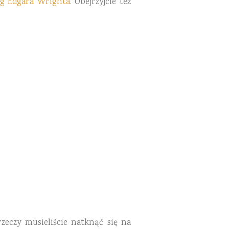
ug Edgara Wrighta
. Obejrzyjcie też
zeczy musieliście natknąć się na