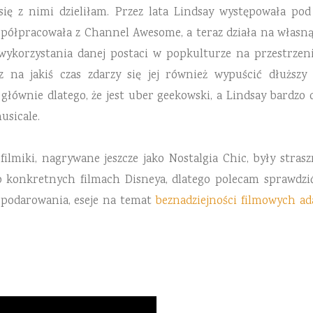
 się z nimi dzieliłam. Przez lata Lindsay występowała po
spółpracowała z Channel Awesome, a teraz działa na własną r
korzystania danej postaci w popkulturze na przestrzeni l
az na jakiś czas zdarzy się jej również wypuścić dłuższy
głównie dlatego, że jest uber geekowski, a Lindsay bardzo 
usicale.
 filmiki, nagrywane jeszcze jako Nostalgia Chic, były stras
o konkretnych filmach Disneya, dlatego polecam sprawdz
spodarowania, eseje na temat
beznadziejności filmowych ad