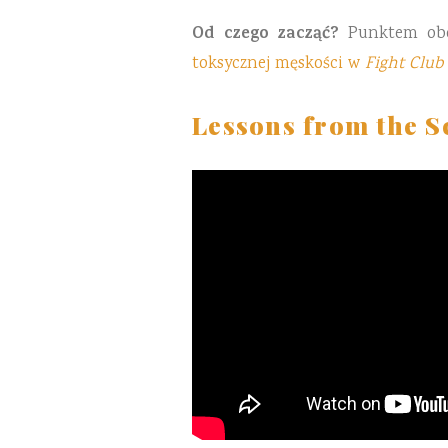
Od czego zacząć?
Punktem obo
toksycznej męskości w
Fight Club
Lessons from the S