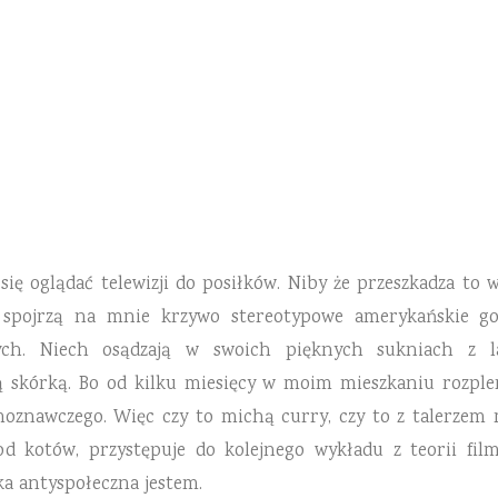
31 STYCZNIA 2017
4 COMMENTS
ię oglądać telewizji do posiłków. Niby że przeszkadza to
h spojrzą na mnie krzywo stereotypowe amerykańskie 
ych. Niech osądzają w swoich pięknych sukniach z la
 skórką. Bo od kilku miesięcy w moim mieszkaniu rozpleni
moznawczego. Więc czy to michą curry, czy to z talerzem
 od kotów, przystępuje do kolejnego wykładu z teorii f
aka antyspołeczna jestem.