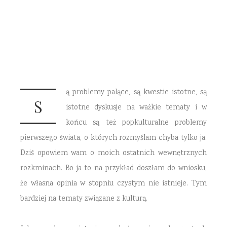
15 KWIETNIA 2017
5 COMMENTS
ą problemy palące, są kwestie istotne, są
S
istotne dyskusje na ważkie tematy i w
końcu są też popkulturalne problemy
pierwszego świata, o których rozmyślam chyba tylko ja.
Dziś opowiem wam o moich ostatnich wewnętrznych
rozkminach. Bo ja to na przykład doszłam do wniosku,
że własna opinia w stopniu czystym nie istnieje. Tym
bardziej na tematy związane z kulturą.