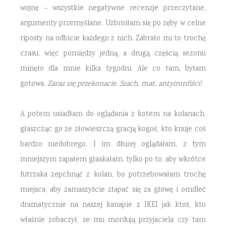
wojnę – wszystkie negatywne recenzje przeczytane,
argumenty przemyślane. Uzbroiłam się po zęby w celne
riposty na odbicie każdego z nich. Zabrało mi to trochę
czasu, więc pomiędzy jedną, a drugą częścią sezonu
minęło dla mnie kilka tygodni. Ale co tam, byłam
gotowa.
Zaraz się przekonacie. Szach, mat, antyironfiści!
A potem usiadłam do oglądania z kotem na kolanach,
głaszcząc go ze złowieszczą gracją kogoś, kto knuje coś
bardzo niedobrego. I im dłużej oglądałam, z tym
mniejszym zapałem głaskałam, tylko po to, aby wkrótce
futrzaka zepchnąć z kolan, bo potrzebowałam trochę
miejsca, aby zamaszyście złapać się za głowę i omdleć
dramatycznie na naszej kanapie z IKEI jak ktoś, kto
właśnie zobaczył, że mu mordują przyjaciela czy tam