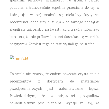
spektrum serialowej wrażliwości. To sytuacja bardzo
podobna, a jednocześnie zupełnie przeciwna do tej, w
której (jak wierzę) znaleźli się niektórzy krytyczni
recenzenci (chociażby ci z
io9
)
–
od samego początku
skupili się tak bardzo na kwestii koloru skóry głównego
bohatera, że nie próbowali nawet doszukać się w serialu
pozytywów. Zamiast tego od razu wysłali go na szafot.
To wcale nie znaczy, że cudem powstała czysta opinia
recenzentów z dostępem do materiałów
przedpremierowych jest automatycznie lepsza.
Powiedziałabym, że w większości przypadków
powiedziałabym jest niepełna. Wydaje mi się, że