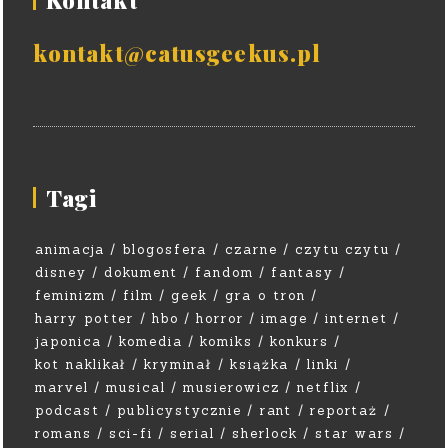
kontakt@catusgeekus.pl
Tagi
animacja
blogosfera
czarne
czytu czytu
disney
dokument
fandom
fantasy
feminizm
film
geek
gra o tron
harry potter
hbo
horror
image
internet
japonica
komedia
komiks
konkurs
kot naklikał
kryminał
książka
linki
marvel
musical
musierowicz
netflix
podcast
publicystycznie
rant
reportaż
romans
sci-fi
serial
sherlock
star wars