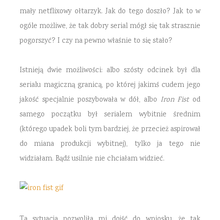
mały netflixowy ołtarzyk. Jak do tego doszło? Jak to w
ogóle możliwe, że tak dobry serial mógł się tak strasznie
pogorszyć? I czy na pewno właśnie to się stało?
Istnieją dwie możliwości: albo szósty odcinek był dla
serialu magiczną granicą, po której jakimś cudem jego
jakość specjalnie poszybowała w dół, albo
Iron Fist
od
samego początku był serialem wybitnie średnim
(którego upadek boli tym bardziej, że przecież aspirował
do miana produkcji wybitnej), tylko ja tego nie
widziałam. Bądź usilnie nie chciałam widzieć.
Ta sytuacja pozwoliła mi dojść do wniosku, że tak