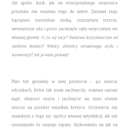
Ale spoko, luzik, jak na emocjonalnego nosorożca
przystało nie wzięłam tego do siebie. Zamiast tego
tupnęłam mentalnie nóżką, zmrużyłam trzecie,
wewnętrzne oko i przez zaciśnięte zęby wysyczałam we
własnej głowie:
O, to wy tacy? Państwo-krytykanctwo od
siedmiu boleści? Wielcy obrońcy serialowego stylu i
konwencji? Już ja wam pokażę!
Plan był genialny w swej prostocie – po sześciu
odcinkach, które tak mnie zachwyciły, miałam zamiar
siąść, obejrzeć resztę i zachwycić się nimi równie
mocno na przekór wszelkiej krytyce. Oczywiście nie
miałabym z tego nic oprócz własnej satysfakcji, ale nie
umniejszało to mojego zapału. Szykowałam się jak na