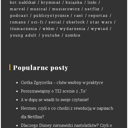
kot naklikał
kryminał
książka
linki
marvel
musical
musierowicz
netflix
podcast
publicystycznie
rant
reportaż
romans
sci-fi
serial
sherlock
star wars
tłumaczenia
wkkm
wydarzenia
wywiad
young adult
youtube
zombie
Popularne posty
Ciotka Zgryzotka – chów wsobny w praktyce
Porozmawiajmy o TEJ scenie z „To”
A w dupę se wsadź to swoje czytanie!
Hermes, czyli o co chodzi z rewolucją w napisach
dla Netflixa?
Dlaczego Disney nienawidzi nastolatków? Czyli o