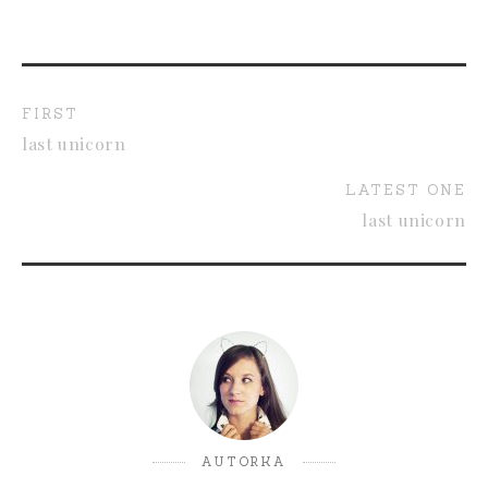
FIRST
last unicorn
LATEST ONE
last unicorn
AUTORKA