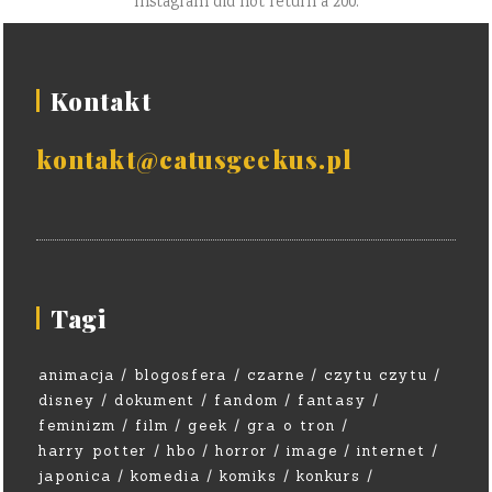
Instagram did not return a 200.
Kontakt
kontakt@catusgeekus.pl
Tagi
animacja
blogosfera
czarne
czytu czytu
disney
dokument
fandom
fantasy
feminizm
film
geek
gra o tron
harry potter
hbo
horror
image
internet
japonica
komedia
komiks
konkurs