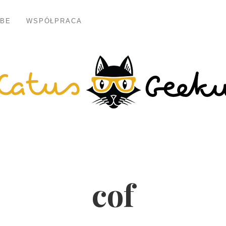
BE
WSPÓŁPRACA
cof