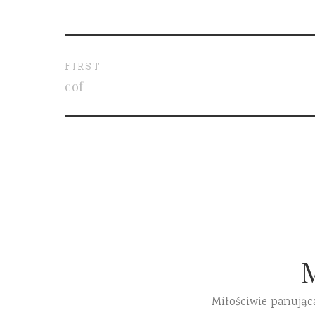
FIRST
cof
Miłościwie panując