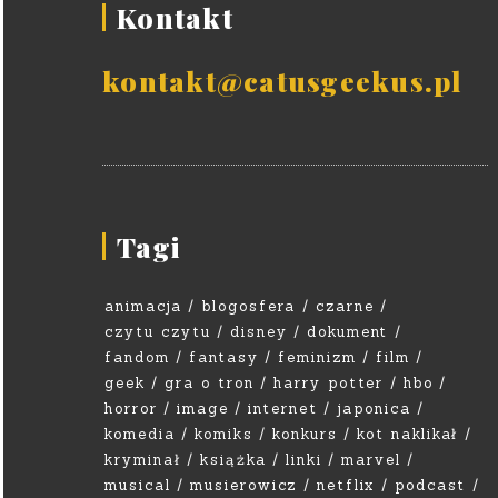
Kontakt
kontakt@catusgeekus.pl
Tagi
animacja
blogosfera
czarne
czytu czytu
disney
dokument
fandom
fantasy
feminizm
film
geek
gra o tron
harry potter
hbo
horror
image
internet
japonica
komedia
komiks
konkurs
kot naklikał
kryminał
książka
linki
marvel
musical
musierowicz
netflix
podcast