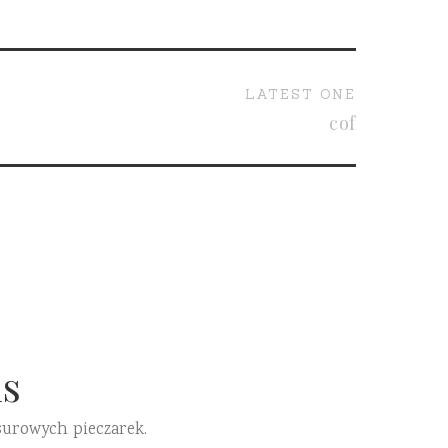
LATEST ONE
cof
s
surowych pieczarek.